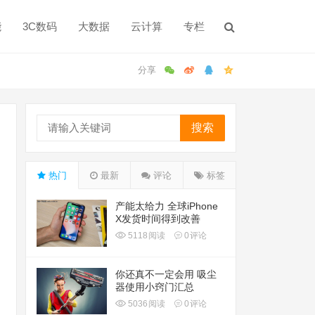
能
3C数码
大数据
云计算
专栏
搜索
热门
最新
评论
标签
产能太给力 全球iPhone
X发货时间得到改善
5118
阅读
0
评论
你还真不一定会用 吸尘
器使用小窍门汇总
5036
阅读
0
评论