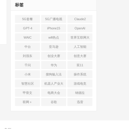
标签
5G套餐
5G广播电视
Claude2
GPT-4
iPhone15
OpenAI
WAIC
wifi热点
世界互联网大
会
中台
亚马逊
人工智能
刘强东
创业大赛
创意大赛
千问
华为
双11
小米
搜狗输入法
操作系统
智慧社区
机器人产业大
游戏电竞
会
甲骨文
电商大会
纳德拉
联网＋
谷歌
迅雷