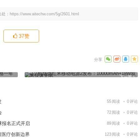
出处：
https://www.aitechw.com/5g/2601.html
37
赞
内都没涨
lg手机防伪红米移动电源2发布：10000mAh+18W双向快速
充电
下一篇
发
55
阅读
0
评论
会
72
阅读
0
评论
球报名正式开启
89
阅读
0
评论
破医疗创新边界
123
阅读
0
评论