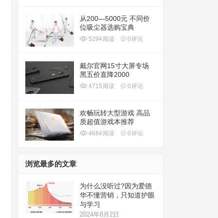
从200—5000元 不同价
位吸尘器选购宝典
5294
阅读
0
评论
戴尔官网15寸大屏专场
黑五价直降2000
4715
阅读
0
评论
欢畅玩转大型游戏 高品
质超值游戏本推荐
4684
阅读
0
评论
浏览最多的文章
为什么没听过?因为爱德
华不懂营销，只知道护眼
与学习
2024年8月2日