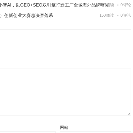
智AI，以GEO+SEO双引擎打造工厂全域海外品牌曝光
139
阅读
0
评论
区）创新创业大赛总决赛落幕
150
阅读
0
评论
网站