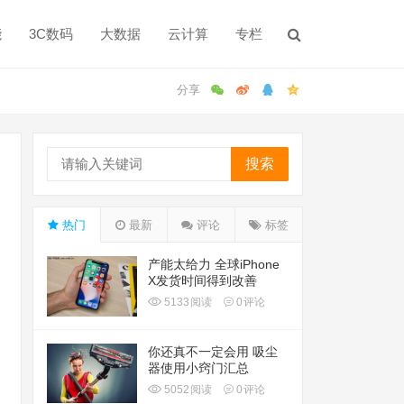
能
3C数码
大数据
云计算
专栏
搜索
热门
最新
评论
标签
产能太给力 全球iPhone
X发货时间得到改善
5133
阅读
0
评论
你还真不一定会用 吸尘
器使用小窍门汇总
5052
阅读
0
评论