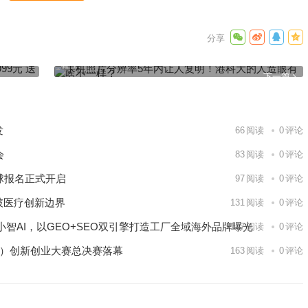
999元
手机照片分辨率5年内让人复明！港科大的人造眼有啥不一
样？
下一篇
发
66
阅读
0
评论
会
83
阅读
0
评论
球报名正式开启
97
阅读
0
评论
破医疗创新边界
131
阅读
0
评论
智AI，以GEO+SEO双引擎打造工厂全域海外品牌曝光
147
阅读
0
评论
区）创新创业大赛总决赛落幕
163
阅读
0
评论