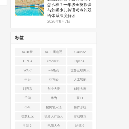
怎么样？一年级全英授课
与剑桥少儿英语考点的双
语体系深度解读
2026年8月7日
标签
5G套餐
5G广播电视
Claude2
GPT-4
iPhone15
OpenAI
WAIC
wifi热点
世界互联网大
会
中台
亚马逊
人工智能
刘强东
创业大赛
创意大赛
千问
华为
双11
小米
搜狗输入法
操作系统
智慧社区
机器人产业大
游戏电竞
会
甲骨文
电商大会
纳德拉