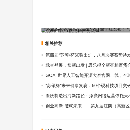
手机wlan模块坏了三星S20+馥郁红发布：7999元 送
耳机+武汉特产大礼包
上一篇
相关推荐
第四届“苏颂杯”60强出炉，八月决赛蓄势待
载誉登展，焕新出发 | 思乐得全新亮相百货
GOAI 世界人工智能开源大赛官网上线，全
“苏颂杯”未来健康复赛：50个硬科技项目突
肇庆制造出海新路径：添廣网络运营依托天小
创业高新·澄就未来——第九届江阴（高新