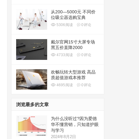
从200—5000元 不同价
位吸尘器选购宝典
5306
阅读
0
评论
戴尔官网15寸大屏专场
黑五价直降2000
4733
阅读
0
评论
欢畅玩转大型游戏 高品
质超值游戏本推荐
4695
阅读
0
评论
浏览最多的文章
为什么没听过?因为爱德
华不懂营销，只知道护眼
与学习
2024年8月2日