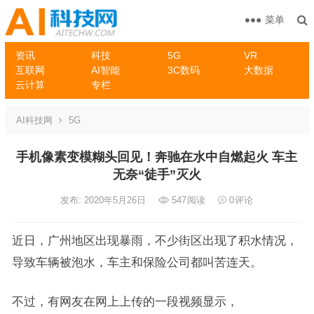
菜单
资讯
科技
5G
VR
互联网
AI智能
3C数码
大数据
云计算
专栏
AI科技网
5G
手机像素变模糊头回见！奔驰在水中自燃起火 车主
无奈“徒手”灭火
发布: 2020年5月26日
547
阅读
0
评论
近日，广州地区出现暴雨，不少街区出现了积水情况，
导致车辆被泡水，车主和保险公司都叫苦连天。
不过，有网友在网上上传的一段视频显示，