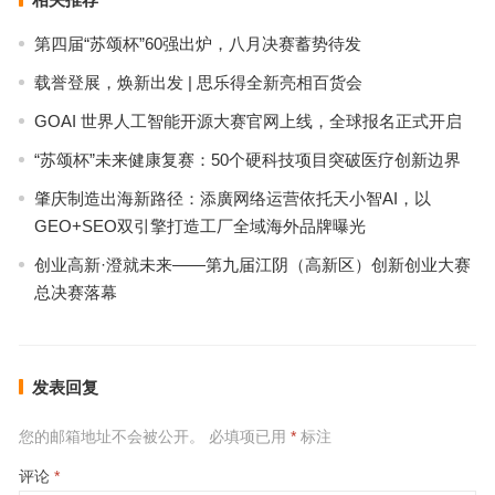
第四届“苏颂杯”60强出炉，八月决赛蓄势待发
载誉登展，焕新出发 | 思乐得全新亮相百货会
GOAI 世界人工智能开源大赛官网上线，全球报名正式开启
“苏颂杯”未来健康复赛：50个硬科技项目突破医疗创新边界
肇庆制造出海新路径：添廣网络运营依托天小智AI，以
GEO+SEO双引擎打造工厂全域海外品牌曝光
创业高新·澄就未来——第九届江阴（高新区）创新创业大赛
总决赛落幕
发表回复
您的邮箱地址不会被公开。
必填项已用
*
标注
评论
*