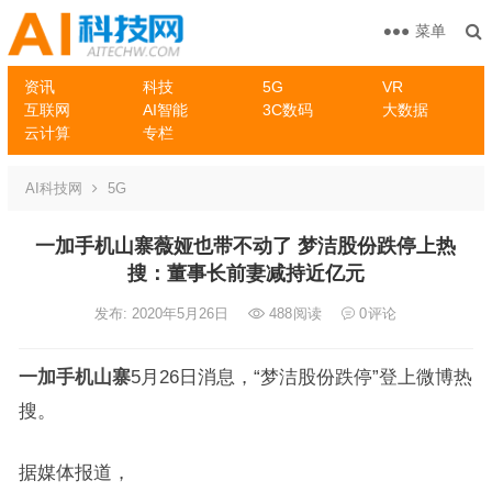
菜单
资讯
科技
5G
VR
互联网
AI智能
3C数码
大数据
云计算
专栏
AI科技网
5G
一加手机山寨薇娅也带不动了 梦洁股份跌停上热
搜：董事长前妻减持近亿元
发布: 2020年5月26日
488
阅读
0
评论
一加手机山寨
5月26日消息，“梦洁股份跌停”登上微博热
搜。
据媒体报道，