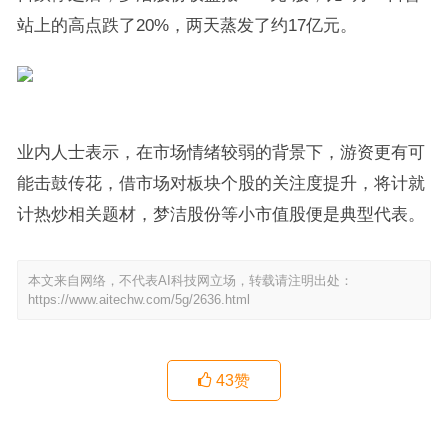
站上的高点跌了20%，两天蒸发了约17亿元。
业内人士表示，在市场情绪较弱的背景下，游资更有可
能击鼓传花，借市场对板块个股的关注度提升，将计就
计热炒相关题材，梦洁股份等小市值股便是典型代表。
本文来自网络，不代表AI科技网立场，转载请注明出处：
https://www.aitechw.com/5g/2636.html
43
赞
女性股癣的原因，体癣可以自愈吗？指南上的治疗方法