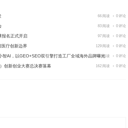
发
66
阅读
0
评论
会
83
阅读
0
评论
球报名正式开启
97
阅读
0
评论
破医疗创新边界
129
阅读
0
评论
智AI，以GEO+SEO双引擎打造工厂全域海外品牌曝光
146
阅读
0
评论
区）创新创业大赛总决赛落幕
162
阅读
0
评论