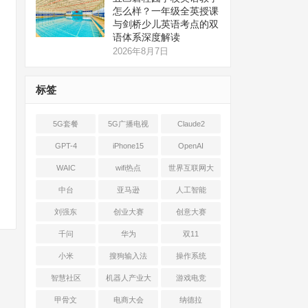
怎么样？一年级全英授课
与剑桥少儿英语考点的双
语体系深度解读
2026年8月7日
标签
5G套餐
5G广播电视
Claude2
GPT-4
iPhone15
OpenAI
WAIC
wifi热点
世界互联网大
会
中台
亚马逊
人工智能
刘强东
创业大赛
创意大赛
千问
华为
双11
小米
搜狗输入法
操作系统
智慧社区
机器人产业大
游戏电竞
会
甲骨文
电商大会
纳德拉