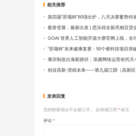
相关推荐
第四届“苏颂杯”60强出炉，八月决赛蓄势待
载誉登展，焕新出发 | 思乐得全新亮相百货
GOAI 世界人工智能开源大赛官网上线，全
“苏颂杯”未来健康复赛：50个硬科技项目突
肇庆制造出海新路径：添廣网络运营依托天小
创业高新·澄就未来——第九届江阴（高新
发表回复
您的邮箱地址不会被公开。
必填项已用
*
标注
评论
*