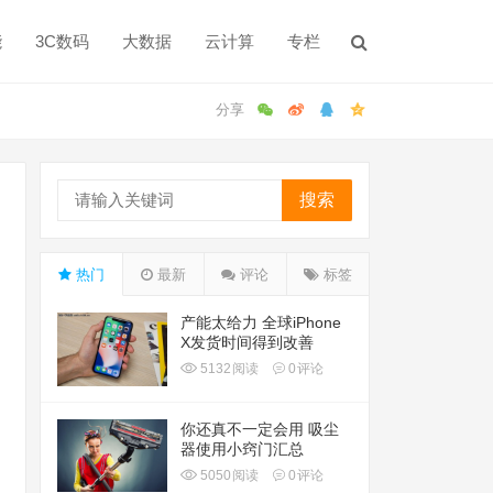
能
3C数码
大数据
云计算
专栏
搜索
热门
最新
评论
标签
产能太给力 全球iPhone
X发货时间得到改善
5132
阅读
0
评论
你还真不一定会用 吸尘
器使用小窍门汇总
5050
阅读
0
评论