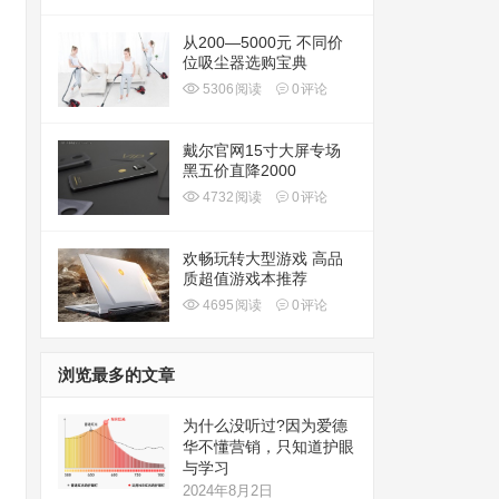
从200—5000元 不同价
位吸尘器选购宝典
5306
阅读
0
评论
戴尔官网15寸大屏专场
黑五价直降2000
4732
阅读
0
评论
欢畅玩转大型游戏 高品
质超值游戏本推荐
4695
阅读
0
评论
浏览最多的文章
为什么没听过?因为爱德
华不懂营销，只知道护眼
与学习
2024年8月2日