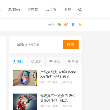
能
3C数码
大数据
云计算
专栏
搜索
热门
最新
评论
标签
产能太给力 全球iPhone
X发货时间得到改善
5126
阅读
0
评论
你还真不一定会用 吸尘
器使用小窍门汇总
5043
阅读
0
评论