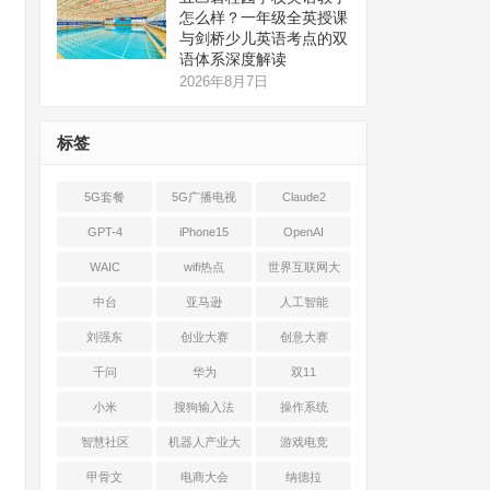
怎么样？一年级全英授课
与剑桥少儿英语考点的双
语体系深度解读
2026年8月7日
标签
5G套餐
5G广播电视
Claude2
GPT-4
iPhone15
OpenAI
WAIC
wifi热点
世界互联网大
会
中台
亚马逊
人工智能
刘强东
创业大赛
创意大赛
千问
华为
双11
小米
搜狗输入法
操作系统
智慧社区
机器人产业大
游戏电竞
会
甲骨文
电商大会
纳德拉