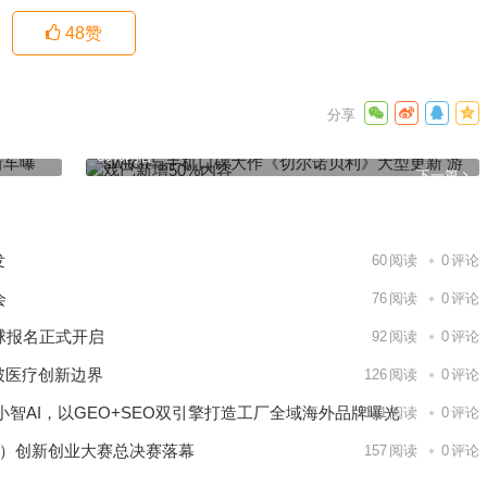
48
赞
：不到
switch与手机口碑大作《切尔诺贝利》大型更新 游戏已新增
50%内容
下一篇
发
60
阅读
0
评论
会
76
阅读
0
评论
球报名正式开启
92
阅读
0
评论
破医疗创新边界
126
阅读
0
评论
智AI，以GEO+SEO双引擎打造工厂全域海外品牌曝光
141
阅读
0
评论
区）创新创业大赛总决赛落幕
157
阅读
0
评论