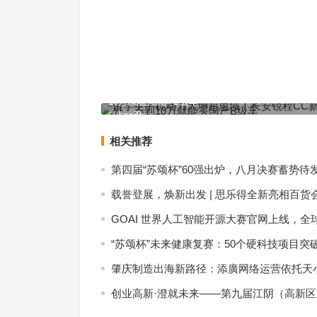
留学生手机动力大增超思域！长安锐程CC新车曝光
10万就能买国产B级车
上一篇
相关推荐
第四届“苏颂杯”60强出炉，八月决赛蓄势待
载誉登展，焕新出发 | 思乐得全新亮相百货
GOAI 世界人工智能开源大赛官网上线，全
“苏颂杯”未来健康复赛：50个硬科技项目突
肇庆制造出海新路径：添廣网络运营依托天小
创业高新·澄就未来——第九届江阴（高新