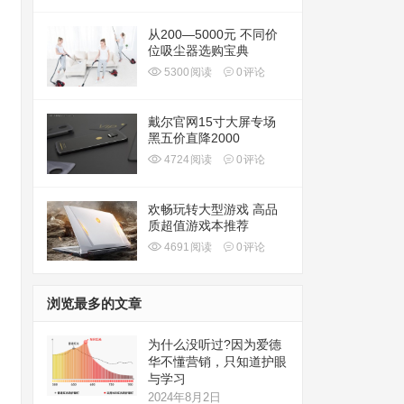
从200—5000元 不同价
位吸尘器选购宝典
5300
阅读
0
评论
戴尔官网15寸大屏专场
黑五价直降2000
4724
阅读
0
评论
欢畅玩转大型游戏 高品
质超值游戏本推荐
4691
阅读
0
评论
浏览最多的文章
为什么没听过?因为爱德
华不懂营销，只知道护眼
与学习
2024年8月2日