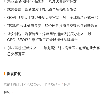
第四届“苏颂杯”60强出炉，八月决赛蓄势待发
载誉登展，焕新出发 | 思乐得全新亮相百货会
GOAI 世界人工智能开源大赛官网上线，全球报名正式开启
“苏颂杯”未来健康复赛：50个硬科技项目突破医疗创新边界
肇庆制造出海新路径：添廣网络运营依托天小智AI，以
GEO+SEO双引擎打造工厂全域海外品牌曝光
创业高新·澄就未来——第九届江阴（高新区）创新创业大赛
总决赛落幕
发表回复
您的邮箱地址不会被公开。
必填项已用
*
标注
评论
*