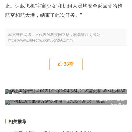
止。运载飞机‘宇宙少女’和机组人员均安全返回莫哈维
航空和航天港，结束了此次任务。”
本文来自网络，不代表AI科技网立场，转载请注明出处：
https://www.aitechw.com/5g/2662.html
38
赞
switch与手机口碑大作《切尔诺贝利》大型更新 游戏已新增50%内容
上一篇
手机机房海底捞开起快餐店：2元就能解决一顿饭
下一篇
相关推荐