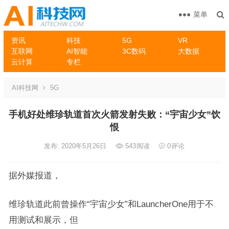
菜单
资讯
科技
5G
VR
互联网
AI智能
3C数码
大数据
云计算
专栏
AI科技网
5G
手机好处维珍轨道首次火箭发射失败：“宇宙少女”饮
恨
发布: 2020年5月26日
543
阅读
0
评论
据外媒报道，
维珍轨道此前曾操作“宇宙少女”和LauncherOne用于不
用测试和展示，但