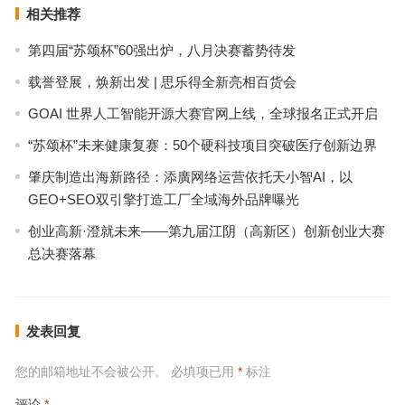
相关推荐
第四届“苏颂杯”60强出炉，八月决赛蓄势待发
载誉登展，焕新出发 | 思乐得全新亮相百货会
GOAI 世界人工智能开源大赛官网上线，全球报名正式开启
“苏颂杯”未来健康复赛：50个硬科技项目突破医疗创新边界
肇庆制造出海新路径：添廣网络运营依托天小智AI，以
GEO+SEO双引擎打造工厂全域海外品牌曝光
创业高新·澄就未来——第九届江阴（高新区）创新创业大赛
总决赛落幕
发表回复
您的邮箱地址不会被公开。
必填项已用
*
标注
评论
*