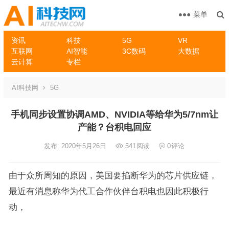
菜单
资讯
科技
5G
VR
互联网
AI智能
3C数码
大数据
云计算
专栏
AI科技网
5G
手机同步设置协调AMD、NVIDIA等给华为5/7nm让
产能？台积电回应
发布: 2020年5月26日
541
阅读
0
评论
由于众所周知的原因，美国要掐断华为的芯片供应链，
最近有消息称华为代工合作伙伴台积电也因此积极行
动，