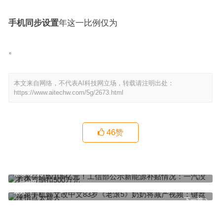
手机同步设置
年这一比例仅为
。
本文来自网络，不代表AI科技网立场，转载请注明出处：
https://www.aitechw.com/5g/2673.html
46
赞
苹果手机flv106亿元！工信部公示新能源补贴情况：一汽没有还被倒
扣500万元
上一篇
三星手机韩文改中文83岁《老滚5》奶奶将减产视频：键盘侠指点太
烦人
下一篇