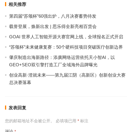
相关推荐
第四届“苏颂杯”60强出炉，八月决赛蓄势待发
载誉登展，焕新出发 | 思乐得全新亮相百货会
GOAI 世界人工智能开源大赛官网上线，全球报名正式开启
“苏颂杯”未来健康复赛：50个硬科技项目突破医疗创新边界
肇庆制造出海新路径：添廣网络运营依托天小智AI，以
GEO+SEO双引擎打造工厂全域海外品牌曝光
创业高新·澄就未来——第九届江阴（高新区）创新创业大赛
总决赛落幕
发表回复
您的邮箱地址不会被公开。
必填项已用
*
标注
评论
*