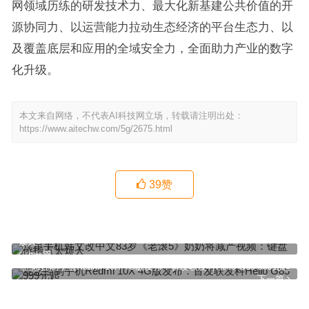
网领域历练的研发技术力、最大化新基建公共价值的开
源协同力、以运营能力拉动生态经济的平台生态力、以
及覆盖底层和应用的全域安全力，全面助力产业的数字
化升级。
本文来自网络，不代表AI科技网立场，转载请注明出处：
https://www.aitechw.com/5g/2675.html
39
赞
三星手机韩文改中文83岁《老滚5》奶奶将减产视频：键盘侠指点太
烦人
上一篇
意念控制手机Redmi 10X 4G版发布：首发联发科Helio G85 999元起
下一篇