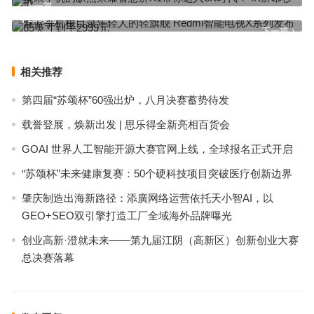
上一篇
魅蓝手机根目录年轻人的轻旗舰 Redmi智能电视X系列发布 65英寸到
手2999元
下一篇
相关推荐
第四届“苏颂杯”60强出炉，八月决赛蓄势待发
载誉登展，焕新出发 | 思乐得全新亮相百货会
GOAI 世界人工智能开源大赛官网上线，全球报名正式开启
“苏颂杯”未来健康复赛：50个硬科技项目突破医疗创新边界
肇庆制造出海新路径：添廣网络运营依托天小智AI，以
GEO+SEO双引擎打造工厂全域海外品牌曝光
创业高新·澄就未来——第九届江阴（高新区）创新创业大赛
总决赛落幕