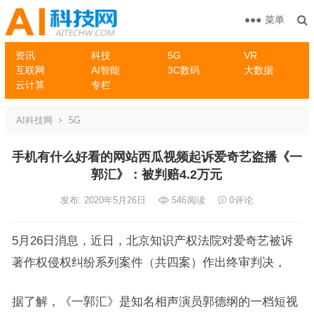
菜单
资讯
科技
5G
VR
互联网
AI智能
3C数码
大数据
云计算
专栏
AI科技网
5G
手机有什么好看的网站西瓜视频起诉爱奇艺盗播《一
郭汇》：被判赔4.2万元
发布: 2020年5月26日
546
阅读
0
评论
5月26日消息，近日，北京知识产权法院对爱奇艺被诉
著作权侵权纠纷系列案件（共四案）作出终审判决，
据了解，《一郭汇》是知名相声演员郭德纲的一档短视