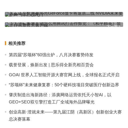
怎么让手机屏幕常亮GeForce显卡将退居二线 NVIDIA未来要靠数据
中心GPU了
上一篇
华为手机多屏互动怎么用腾讯打击作弊党：《和平精英》禁止任何非
官方客户端
下一篇
相关推荐
第四届“苏颂杯”60强出炉，八月决赛蓄势待发
载誉登展，焕新出发 | 思乐得全新亮相百货会
GOAI 世界人工智能开源大赛官网上线，全球报名正式开启
“苏颂杯”未来健康复赛：50个硬科技项目突破医疗创新边界
肇庆制造出海新路径：添廣网络运营依托天小智AI，以
GEO+SEO双引擎打造工厂全域海外品牌曝光
创业高新·澄就未来——第九届江阴（高新区）创新创业大赛
总决赛落幕