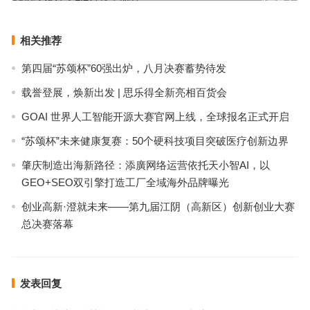
下一篇
相关推荐
第四届“苏颂杯”60强出炉，八月决赛蓄势待发
载誉登展，焕新出发 | 思乐得全新亮相百货会
GOAI 世界人工智能开源大赛官网上线，全球报名正式开启
“苏颂杯”未来健康复赛：50个硬科技项目突破医疗创新边界
肇庆制造出海新路径：添廣网络运营依托天小智AI，以
GEO+SEO双引擎打造工厂全域海外品牌曝光
创业高新·澄就未来——第九届江阴（高新区）创新创业大赛
总决赛落幕
发表回复