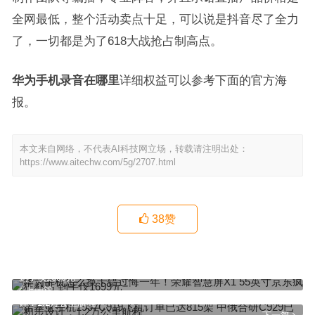
全网最低，整个活动卖点十足，可以说是抖音尽了全力
了，一切都是为了618大战抢占制高点。
华为手机录音在哪里
详细权益可以参考下面的官方海
报。
本文来自网络，不代表AI科技网立场，转载请注明出处：
https://www.aitechw.com/5g/2707.html
38
赞
华为手机怎么换卡错过悔一年！荣耀智慧屏X1 55英寸京东疯狂补贴
到手仅1699元
上一篇
诺基亚手机1997C919飞机订单已达815架 中俄合研C929已初步设
计：1.2万公里航程