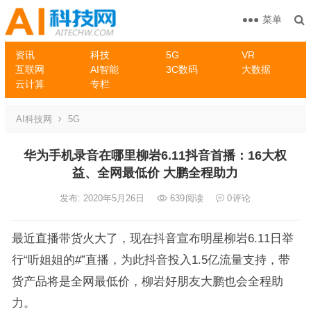
菜单
资讯
科技
5G
VR
互联网
AI智能
3C数码
大数据
云计算
专栏
AI科技网
5G
华为手机录音在哪里柳岩6.11抖音首播：16大权
益、全网最低价 大鹏全程助力
发布: 2020年5月26日
639
阅读
0
评论
最近直播带货火大了，现在抖音宣布明星柳岩6.11日举
行“听姐姐的#”直播，为此抖音投入1.5亿流量支持，带
货产品将是全网最低价，柳岩好朋友大鹏也会全程助
力。