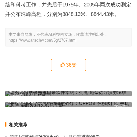
绘和科考工作，并先后于1975年、2005年两次成功测定
并公布珠峰高程，分别为8848.13米、8844.43米。
本文来自网络，不代表AI科技网立场，转载请注明出处：
https://www.aitechw.com/5g/2767.html
36
赞
怎么删除苹果手机自带软件华纳：扎克·施奈德导演剪辑版《正义联
盟》很昂贵
上一篇
手机连接不显示可移动磁盘外媒：OPPO正在积极自研手机芯片 前联
发科COO已加盟
下一篇
相关推荐
第四届“苏颂杯”60强出炉，八月决赛蓄势待发