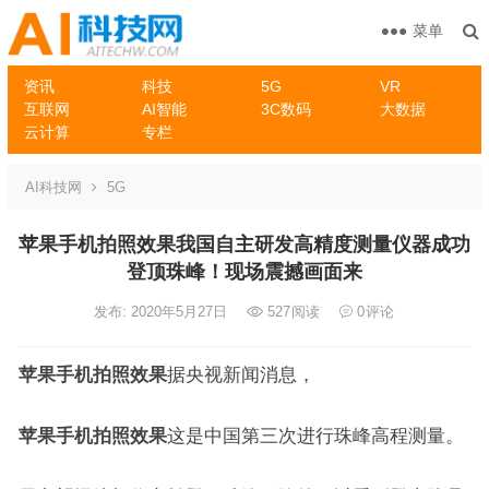
菜单
资讯
科技
5G
VR
互联网
AI智能
3C数码
大数据
云计算
专栏
AI科技网
5G
苹果手机拍照效果我国自主研发高精度测量仪器成功
登顶珠峰！现场震撼画面来
发布: 2020年5月27日
527
阅读
0
评论
苹果手机拍照效果
据央视新闻消息，
苹果手机拍照效果
这是中国第三次进行珠峰高程测量。