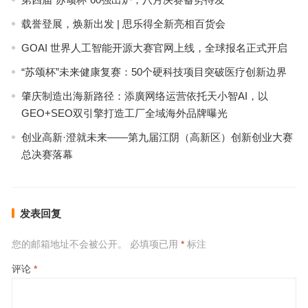
载誉登展，焕新出发 | 思乐得全新亮相百货会
GOAI 世界人工智能开源大赛官网上线，全球报名正式开启
“苏颂杯”未来健康复赛：50个硬科技项目突破医疗创新边界
肇庆制造出海新路径：添廣网络运营依托天小智AI，以
GEO+SEO双引擎打造工厂全域海外品牌曝光
创业高新·澄就未来——第九届江阴（高新区）创新创业大赛
总决赛落幕
发表回复
您的邮箱地址不会被公开。
必填项已用
*
标注
评论
*