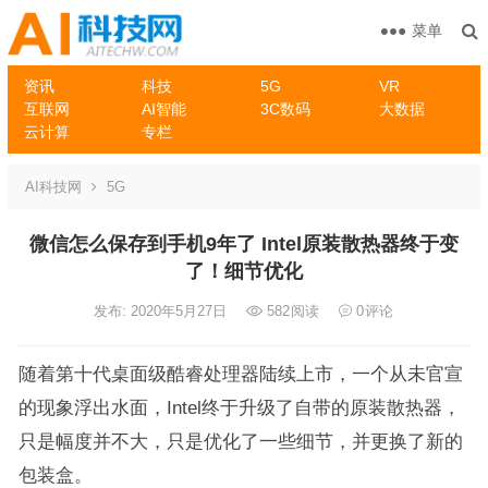
菜单
资讯
科技
5G
VR
互联网
AI智能
3C数码
大数据
云计算
专栏
AI科技网
5G
微信怎么保存到手机9年了 Intel原装散热器终于变
了！细节优化
发布: 2020年5月27日
582
阅读
0
评论
随着第十代桌面级酷睿处理器陆续上市，一个从未官宣
的现象浮出水面，Intel终于升级了自带的原装散热器，
只是幅度并不大，只是优化了一些细节，并更换了新的
包装盒。