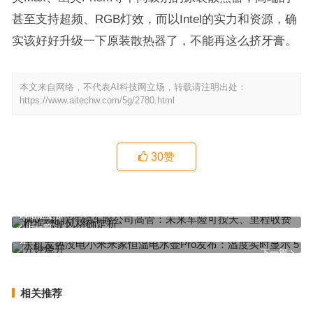
甚至支持超频、RGB灯效，而以Intel的实力和资源，确
实该好好升级一下原装散热器了，不能再这么挤牙膏。
本文来自网络，不代表AI科技网立场，转载请注明出处：
https://www.aitechw.com/5g/2780.html
30
赞
360手机软件锁车险公司高管：未来车险可按天、里程收费 根据驾驶
风格确定折
上一篇
手机发热没电小米米家恒温电水壶Pro发布：温度实时显示 5分钟烧
开
下一篇
相关推荐