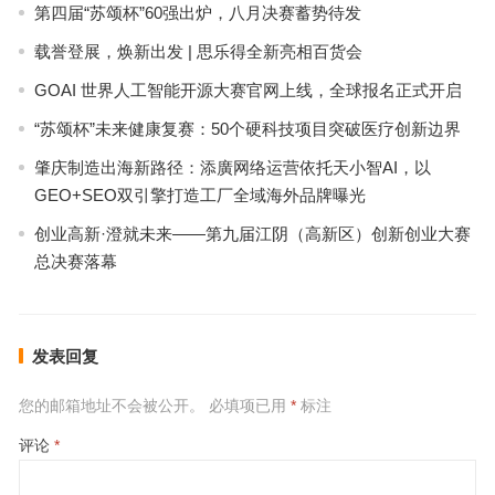
第四届“苏颂杯”60强出炉，八月决赛蓄势待发
载誉登展，焕新出发 | 思乐得全新亮相百货会
GOAI 世界人工智能开源大赛官网上线，全球报名正式开启
“苏颂杯”未来健康复赛：50个硬科技项目突破医疗创新边界
肇庆制造出海新路径：添廣网络运营依托天小智AI，以
GEO+SEO双引擎打造工厂全域海外品牌曝光
创业高新·澄就未来——第九届江阴（高新区）创新创业大赛
总决赛落幕
发表回复
您的邮箱地址不会被公开。
必填项已用
*
标注
评论
*