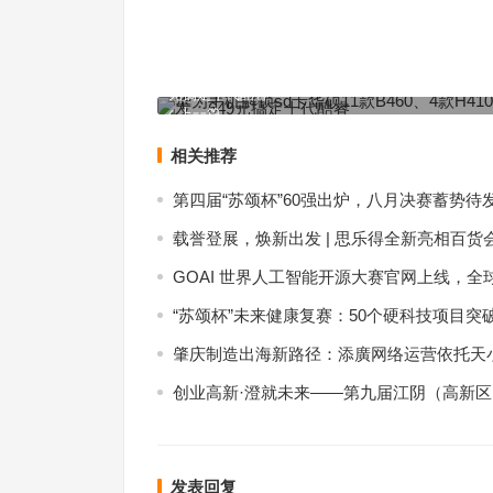
华为手机解锁sd卡华硕11款B460、4款H410主板齐
元搞定十代酷睿
上一篇
相关推荐
第四届“苏颂杯”60强出炉，八月决赛蓄势待
载誉登展，焕新出发 | 思乐得全新亮相百货
GOAI 世界人工智能开源大赛官网上线，全
“苏颂杯”未来健康复赛：50个硬科技项目突
肇庆制造出海新路径：添廣网络运营依托天小
创业高新·澄就未来——第九届江阴（高新
发表回复