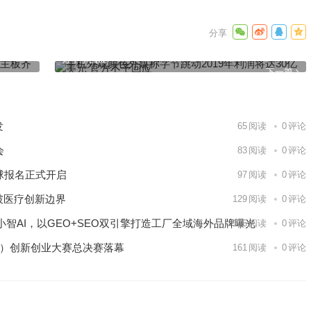
发：649
手机外观颜色外媒称字节跳动2019年利润将达30亿美元 官
方不予回应
下一篇
发
65
阅读
0
评论
会
83
阅读
0
评论
球报名正式开启
97
阅读
0
评论
破医疗创新边界
129
阅读
0
评论
智AI，以GEO+SEO双引擎打造工厂全域海外品牌曝光
146
阅读
0
评论
区）创新创业大赛总决赛落幕
161
阅读
0
评论