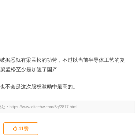
破据悉就有梁孟松的功劳，不过以当前半导体工艺的复
，梁孟松至少是加速了国产
也不会是这次股权激励中最高的。
出处：
https://www.aitechw.com/5g/2817.html
41
赞