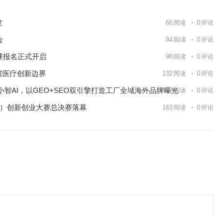
发
66
阅读
0
评论
会
84
阅读
0
评论
球报名正式开启
98
阅读
0
评论
破医疗创新边界
132
阅读
0
评论
智AI，以GEO+SEO双引擎打造工厂全域海外品牌曝光
147
阅读
0
评论
区）创新创业大赛总决赛落幕
163
阅读
0
评论