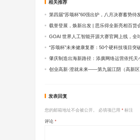
相关推荐
第四届“苏颂杯”60强出炉，八月决赛蓄势待
载誉登展，焕新出发 | 思乐得全新亮相百货
GOAI 世界人工智能开源大赛官网上线，全
“苏颂杯”未来健康复赛：50个硬科技项目突
肇庆制造出海新路径：添廣网络运营依托天小
创业高新·澄就未来——第九届江阴（高新
发表回复
您的邮箱地址不会被公开。
必填项已用
*
标注
评论
*