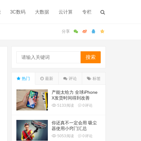
能
3C数码
大数据
云计算
专栏
搜索
热门
最新
评论
标签
产能太给力 全球iPhone
X发货时间得到改善
5133
阅读
0
评论
你还真不一定会用 吸尘
器使用小窍门汇总
5053
阅读
0
评论