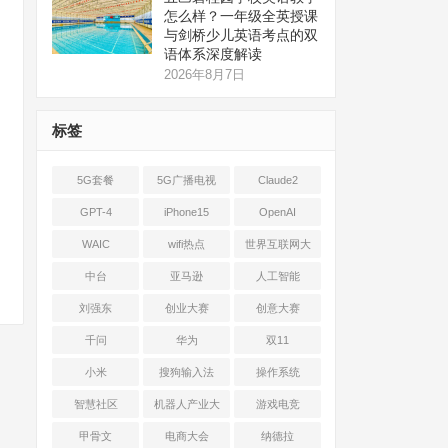
怎么样？一年级全英授课
与剑桥少儿英语考点的双
语体系深度解读
2026年8月7日
标签
5G套餐
5G广播电视
Claude2
GPT-4
iPhone15
OpenAI
WAIC
wifi热点
世界互联网大
会
中台
亚马逊
人工智能
刘强东
创业大赛
创意大赛
千问
华为
双11
小米
搜狗输入法
操作系统
智慧社区
机器人产业大
游戏电竞
会
甲骨文
电商大会
纳德拉