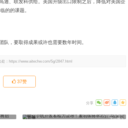
自高通、联发科供给。美国升级出口限制之后，降低对美国企
面临的的课题。
的团队，要取得成果或许也需要数年时间。
出处：
https://www.aitechw.com/5g/2847.html
37
赞
：跟车
联想手机开发者格力宣布：董明珠将率3万门店全员直播
下一篇