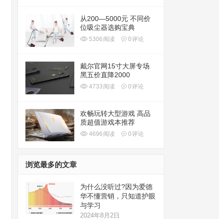
从200—5000元 不同价
位吸尘器选购宝典
5306
阅读
0
评论
戴尔官网15寸大屏专场
黑五价直降2000
4733
阅读
0
评论
欢畅玩转大型游戏 高品
质超值游戏本推荐
4696
阅读
0
评论
浏览最多的文章
为什么没听过?因为爱德
华不懂营销，只知道护眼
与学习
2024年8月2日