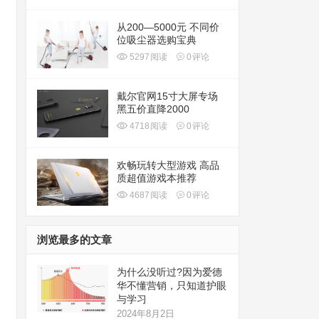
从200—5000元 不同价
位吸尘器选购宝典
5297
阅读
0
评论
戴尔官网15寸大屏专场
黑五价直降2000
4718
阅读
0
评论
欢畅玩转大型游戏 高品
质超值游戏本推荐
4687
阅读
0
评论
浏览最多的文章
为什么没听过?因为爱德
华不懂营销，只知道护眼
与学习
2024年8月2日