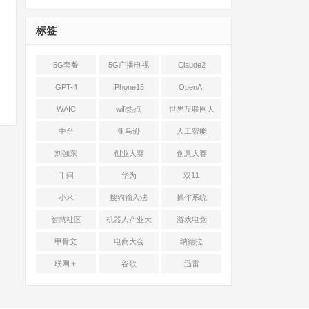
标签
5G套餐
5G广播电视
Claude2
GPT-4
iPhone15
OpenAI
WAIC
wifi热点
世界互联网大
会
中台
亚马逊
人工智能
刘强东
创业大赛
创意大赛
千问
华为
双11
小米
搜狗输入法
操作系统
智慧社区
机器人产业大
游戏电竞
会
甲骨文
电商大会
纳德拉
联网＋
谷歌
迅雷