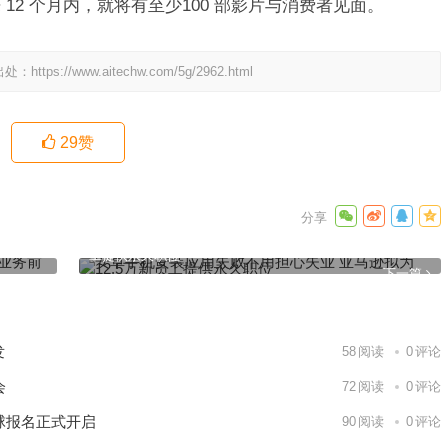
12 个月内，就将有至少100 部影片与消费者见面。
出处：
https://www.aitechw.com/5g/2962.html
29
赞
首席架构
安卓手机安装应用失败不用担心失业 亚马逊拟为12.5万新员
工提供永久职位
下一篇
发
58
阅读
0
评论
会
72
阅读
0
评论
球报名正式开启
90
阅读
0
评论