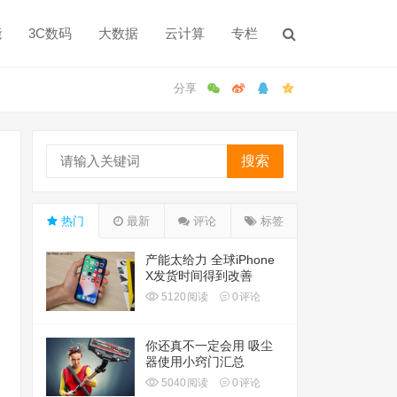
能
3C数码
大数据
云计算
专栏
搜索
热门
最新
评论
标签
产能太给力 全球iPhone
X发货时间得到改善
5120
阅读
0
评论
你还真不一定会用 吸尘
器使用小窍门汇总
5040
阅读
0
评论