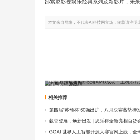
部索尼影视娱乐经典系列及新影片，未来 
本文来自网络，不代表AI科技网立场，转载请注明
手机双清危害Intel挖角AMD成功：主机芯片业务前
师跳槽
上一篇
相关推荐
第四届“苏颂杯”60强出炉，八月决赛蓄势待
载誉登展，焕新出发 | 思乐得全新亮相百货
GOAI 世界人工智能开源大赛官网上线，全