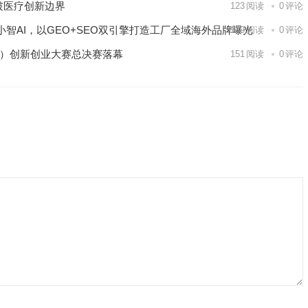
破医疗创新边界
123
阅读
0
评论
智AI，以GEO+SEO双引擎打造工厂全域海外品牌曝光
139
阅读
0
评论
区）创新创业大赛总决赛落幕
151
阅读
0
评论