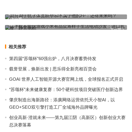
如何调手机字体贾跃亭和不属于他的FF：还有未来吗？
上一篇
让手机不能玩游戏小米有品众筹样子生活电动沙发：进口乳胶、静音
电机
下一篇
相关推荐
第四届“苏颂杯”60强出炉，八月决赛蓄势待发
载誉登展，焕新出发 | 思乐得全新亮相百货会
GOAI 世界人工智能开源大赛官网上线，全球报名正式开启
“苏颂杯”未来健康复赛：50个硬科技项目突破医疗创新边界
肇庆制造出海新路径：添廣网络运营依托天小智AI，以
GEO+SEO双引擎打造工厂全域海外品牌曝光
创业高新·澄就未来——第九届江阴（高新区）创新创业大赛
总决赛落幕