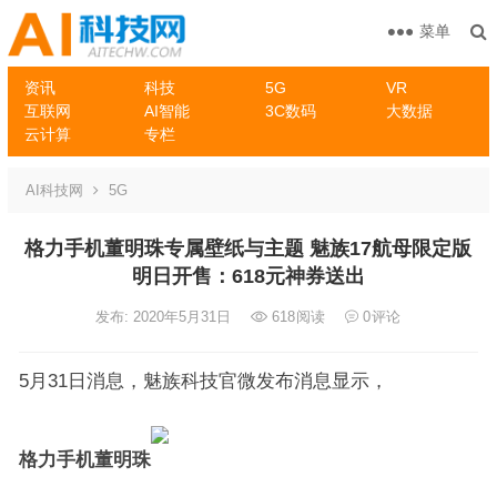
菜单
资讯
科技
5G
VR
互联网
AI智能
3C数码
大数据
云计算
专栏
AI科技网
5G
格力手机董明珠专属壁纸与主题 魅族17航母限定版
明日开售：618元神券送出
发布: 2020年5月31日
618
阅读
0
评论
5月31日消息，魅族科技官微发布消息显示，
格力手机董明珠