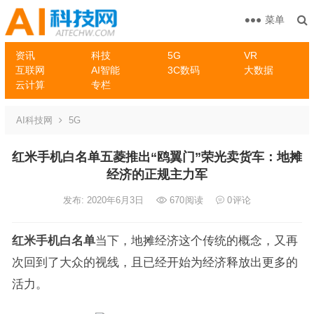
菜单
资讯
科技
5G
VR
互联网
AI智能
3C数码
大数据
云计算
专栏
AI科技网
5G
红米手机白名单五菱推出“鸥翼门”荣光卖货车：地摊
经济的正规主力军
发布: 2020年6月3日
670
阅读
0
评论
红米手机白名单
当下，地摊经济这个传统的概念，又再
次回到了大众的视线，且已经开始为经济释放出更多的
活力。