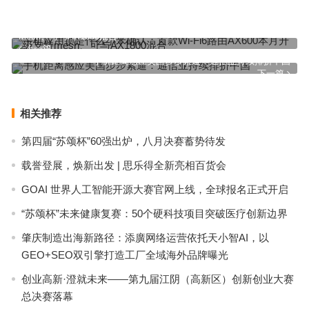
手机应用锁是什么小米确认：首款Wi-Fi6路由AX600本月升级支持
mesh、可与AX1800混合
上一篇
手机距离感应美国步步紧逼：通信业持续排挤中国
下一篇
相关推荐
第四届“苏颂杯”60强出炉，八月决赛蓄势待发
载誉登展，焕新出发 | 思乐得全新亮相百货会
GOAI 世界人工智能开源大赛官网上线，全球报名正式开启
“苏颂杯”未来健康复赛：50个硬科技项目突破医疗创新边界
肇庆制造出海新路径：添廣网络运营依托天小智AI，以
GEO+SEO双引擎打造工厂全域海外品牌曝光
创业高新·澄就未来——第九届江阴（高新区）创新创业大赛
总决赛落幕