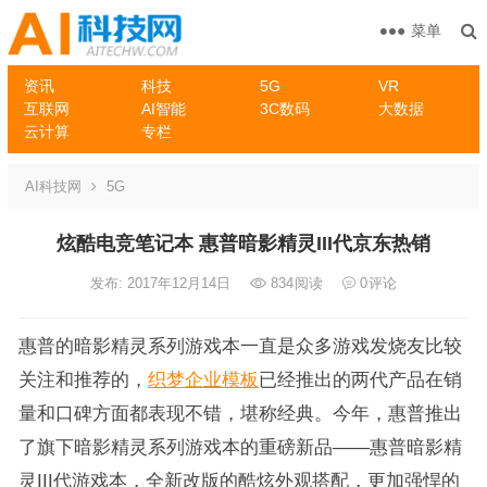
菜单
资讯
科技
5G
VR
互联网
AI智能
3C数码
大数据
云计算
专栏
AI科技网
5G
炫酷电竞笔记本 惠普暗影精灵III代京东热销
发布: 2017年12月14日
834
阅读
0
评论
惠普的暗影精灵系列游戏本一直是众多游戏发烧友比较
关注和推荐的，
织梦企业模板
已经推出的两代产品在销
量和口碑方面都表现不错，堪称经典。今年，惠普推出
了旗下暗影精灵系列游戏本的重磅新品——惠普暗影精
灵III代游戏本，全新改版的酷炫外观搭配，更加强悍的