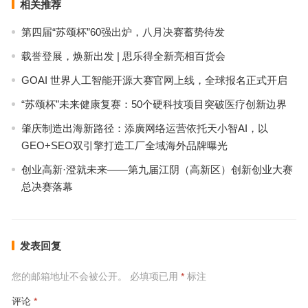
相关推荐
第四届“苏颂杯”60强出炉，八月决赛蓄势待发
载誉登展，焕新出发 | 思乐得全新亮相百货会
GOAI 世界人工智能开源大赛官网上线，全球报名正式开启
“苏颂杯”未来健康复赛：50个硬科技项目突破医疗创新边界
肇庆制造出海新路径：添廣网络运营依托天小智AI，以
GEO+SEO双引擎打造工厂全域海外品牌曝光
创业高新·澄就未来——第九届江阴（高新区）创新创业大赛
总决赛落幕
发表回复
您的邮箱地址不会被公开。
必填项已用
*
标注
评论
*