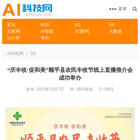
菜单
资讯
科技
5G
VR
互联网
AI智能
3C数码
大数据
云计算
专栏
AI科技网
5G
“庆丰收·促和美”顺平县农民丰收节线上直播推介会
成功举办
发布: 2023年10月7日
3903
阅读
0
评论