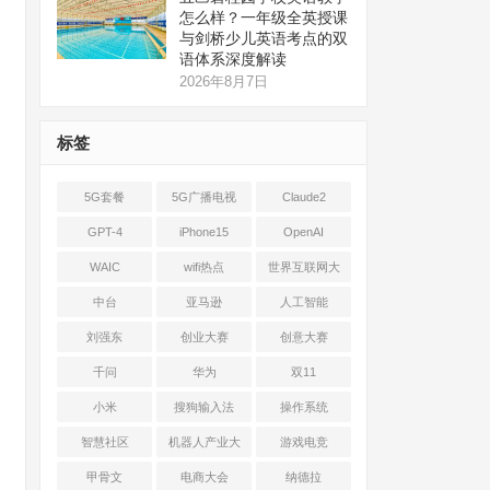
怎么样？一年级全英授课
与剑桥少儿英语考点的双
语体系深度解读
2026年8月7日
标签
5G套餐
5G广播电视
Claude2
GPT-4
iPhone15
OpenAI
WAIC
wifi热点
世界互联网大
会
中台
亚马逊
人工智能
刘强东
创业大赛
创意大赛
千问
华为
双11
小米
搜狗输入法
操作系统
智慧社区
机器人产业大
游戏电竞
会
甲骨文
电商大会
纳德拉