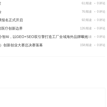
发
61
阅读
0
评论
会
76
阅读
0
评论
球报名正式开启
92
阅读
0
评论
破医疗创新边界
126
阅读
0
评论
智AI，以GEO+SEO双引擎打造工厂全域海外品牌曝光
141
阅读
0
评论
区）创新创业大赛总决赛落幕
158
阅读
0
评论