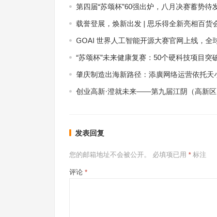
第四届“苏颂杯”60强出炉，八月决赛蓄势待
载誉登展，焕新出发 | 思乐得全新亮相百货
GOAI 世界人工智能开源大赛官网上线，全
“苏颂杯”未来健康复赛：50个硬科技项目突
肇庆制造出海新路径：添廣网络运营依托天小
创业高新·澄就未来——第九届江阴（高新
发表回复
您的邮箱地址不会被公开。
必填项已用
*
标注
评论
*