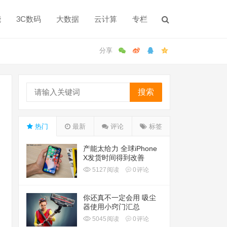
能
3C数码
大数据
云计算
专栏
搜索
热门
最新
评论
标签
产能太给力 全球iPhone
X发货时间得到改善
5127
阅读
0
评论
你还真不一定会用 吸尘
器使用小窍门汇总
5045
阅读
0
评论