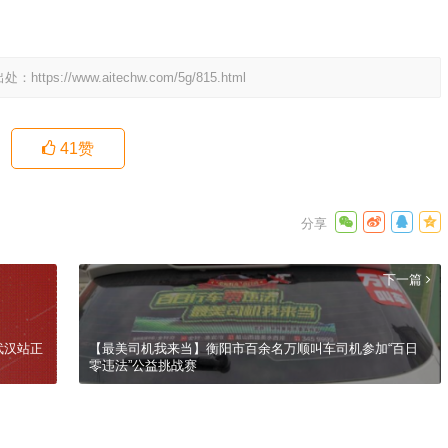
出处：
https://www.aitechw.com/5g/815.html
41
赞
下一篇
武汉站正
【最美司机我来当】衡阳市百余名万顺叫车司机参加“百日
零违法”公益挑战赛