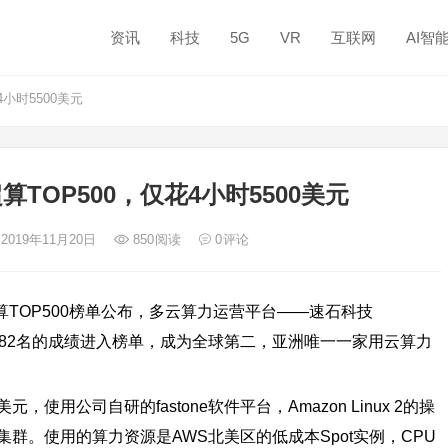
资讯
科技
5G
VR
互联网
AI智
小时5500美元
TOP500，仅花4小时5500美元
 2019年11月20日
850
阅读
0
评论
算TOP500榜单公布，多云算力运营平台——速石科技
aflops，第482名的成绩进入榜单，成为全球第二，亚洲唯一一家用云算力
用公司自研的fastone软件平台，Amazon Linux 2的操
集群。使用的算力资源是AWS北美区的低成本Spot实例，CPU