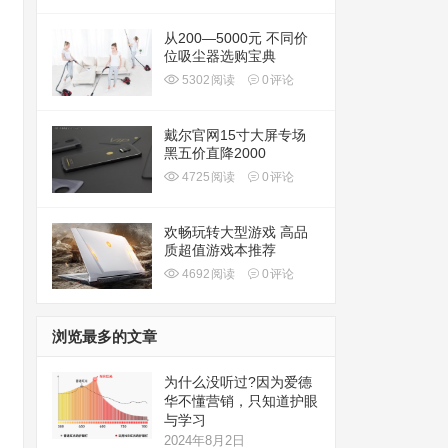
从200—5000元 不同价
位吸尘器选购宝典
5302
阅读
0
评论
戴尔官网15寸大屏专场
黑五价直降2000
4725
阅读
0
评论
欢畅玩转大型游戏 高品
质超值游戏本推荐
4692
阅读
0
评论
浏览最多的文章
为什么没听过?因为爱德
华不懂营销，只知道护眼
与学习
2024年8月2日