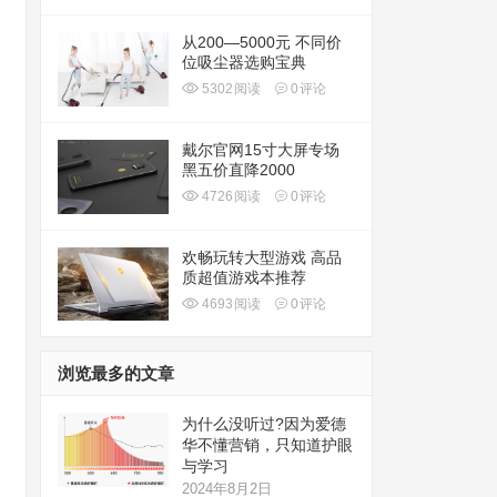
从200—5000元 不同价
位吸尘器选购宝典
5302
阅读
0
评论
戴尔官网15寸大屏专场
黑五价直降2000
4726
阅读
0
评论
欢畅玩转大型游戏 高品
质超值游戏本推荐
4693
阅读
0
评论
浏览最多的文章
为什么没听过?因为爱德
华不懂营销，只知道护眼
与学习
2024年8月2日