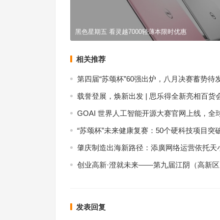
黑色星期五 看灵越7000轻薄本限时优惠
相关推荐
第四届“苏颂杯”60强出炉，八月决赛蓄势待
载誉登展，焕新出发 | 思乐得全新亮相百货
GOAI 世界人工智能开源大赛官网上线，全
“苏颂杯”未来健康复赛：50个硬科技项目突
肇庆制造出海新路径：添廣网络运营依托天小
创业高新·澄就未来——第九届江阴（高新
发表回复