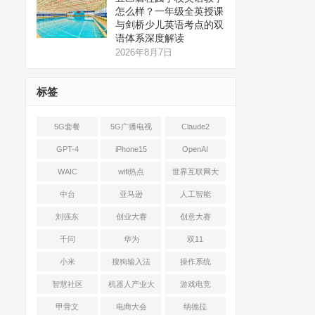
怎么样？一年级全英授课
与剑桥少儿英语考点的双
语体系深度解读
2026年8月7日
标签
5G套餐
5G广播电视
Claude2
GPT-4
iPhone15
OpenAI
WAIC
wifi热点
世界互联网大
会
中台
亚马逊
人工智能
刘强东
创业大赛
创意大赛
千问
华为
双11
小米
搜狗输入法
操作系统
智慧社区
机器人产业大
游戏电竞
会
甲骨文
电商大会
纳德拉