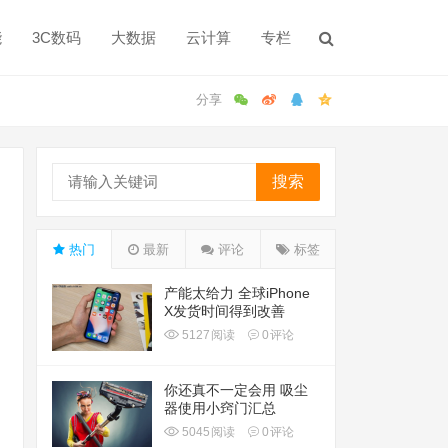
能
3C数码
大数据
云计算
专栏
搜索
热门
最新
评论
标签
产能太给力 全球iPhone
X发货时间得到改善
5127
阅读
0
评论
你还真不一定会用 吸尘
器使用小窍门汇总
5045
阅读
0
评论