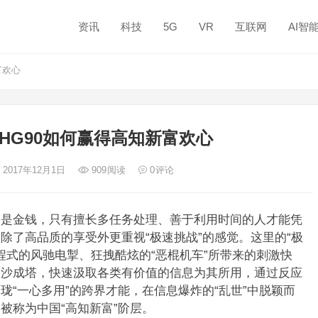
资讯
科技
5G
VR
互联网
AI智
富欢心
HG90如何赢得高知新富欢心
 2017年12月1日
909
阅读
0
评论
即是金钱，只有擅长多任务处理、善于利用时间的人才能凭
除了高品质的享受外更重视“极速挑战”的感觉。这里的“极
程式的风驰电掣、狂拽酷炫的“恶棍机车”所带来的刺激快
聚沙成塔，快速汲取各类有价值的信息为其所用，通过反应
“一心多用”的跨界才能，在信息爆炸的“乱世”中脱颖而
被称为中国“高知新富”阶层。