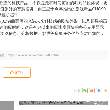
”欲望的科技产品，不仅是走在时尚前沿的独到品位体现，更
值飙升的智慧投资。而三星于今年推出的旗舰新品CHG90
速机器”!
最宽(32:9)曲面屏的充溢未来科技感的酷炫外形，以及超强的高
S极速响应时间，这是有史以来响应速度最快的办公专用显示
、浏览信息、分析数据、炒股等多项任务仍然应对自如的，
出处：
https://www.aitechw.com/5g/83.html
67
赞
女子给饿了么外卖小哥差评 结果悲剧
下一篇