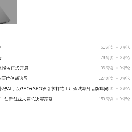
发
61
阅读
0
评论
会
79
阅读
0
评论
球报名正式开启
93
阅读
0
评论
破医疗创新边界
127
阅读
0
评论
智AI，以GEO+SEO双引擎打造工厂全域海外品牌曝光
143
阅读
0
评论
区）创新创业大赛总决赛落幕
159
阅读
0
评论