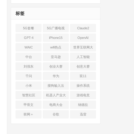
标签
5G套餐
5G广播电视
Claude2
GPT-4
iPhone15
OpenAI
WAIC
wifi热点
世界互联网大
会
中台
亚马逊
人工智能
刘强东
创业大赛
创意大赛
千问
华为
双11
小米
搜狗输入法
操作系统
智慧社区
机器人产业大
游戏电竞
会
甲骨文
电商大会
纳德拉
联网＋
谷歌
迅雷