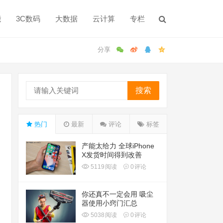
能
3C数码
大数据
云计算
专栏
搜索
热门
最新
评论
标签
产能太给力 全球iPhone
X发货时间得到改善
5119
阅读
0
评论
你还真不一定会用 吸尘
器使用小窍门汇总
5038
阅读
0
评论