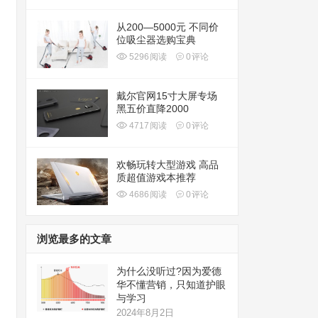
从200—5000元 不同价
位吸尘器选购宝典
5296
阅读
0
评论
戴尔官网15寸大屏专场
黑五价直降2000
4717
阅读
0
评论
欢畅玩转大型游戏 高品
质超值游戏本推荐
4686
阅读
0
评论
浏览最多的文章
为什么没听过?因为爱德
华不懂营销，只知道护眼
与学习
2024年8月2日