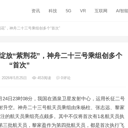
资讯
科技
5G
VR
互联网
AI智
荆花”，神舟二十三号乘组创多个“首次”
”绽放“紫荆花”，神舟二十三号乘组创多个
“首次”
 2026年5月25日
453
阅读
0
评论
24日23时08分，我国在酒泉卫星发射中心，运用长征二号
射升空。神舟二十三号航天员乘组由朱杨柱、张志远、黎家
注的航天员乘组亮点颇多。其中不仅将首次有1名航天员执
第三批航天员，黎家盈作为第四批航天员，都是首次执行飞