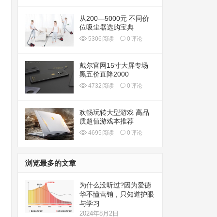
从200—5000元 不同价
位吸尘器选购宝典
5306
阅读
0
评论
戴尔官网15寸大屏专场
黑五价直降2000
4732
阅读
0
评论
欢畅玩转大型游戏 高品
质超值游戏本推荐
4695
阅读
0
评论
浏览最多的文章
为什么没听过?因为爱德
华不懂营销，只知道护眼
与学习
2024年8月2日