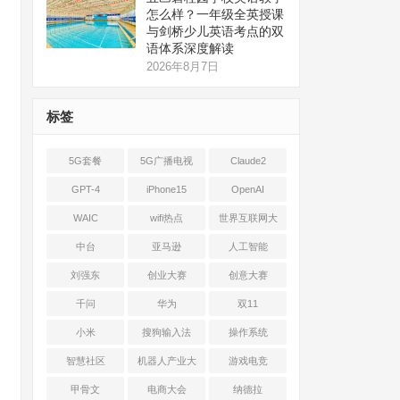
怎么样？一年级全英授课
与剑桥少儿英语考点的双
语体系深度解读
2026年8月7日
标签
5G套餐
5G广播电视
Claude2
GPT-4
iPhone15
OpenAI
WAIC
wifi热点
世界互联网大
会
中台
亚马逊
人工智能
刘强东
创业大赛
创意大赛
千问
华为
双11
小米
搜狗输入法
操作系统
智慧社区
机器人产业大
游戏电竞
会
甲骨文
电商大会
纳德拉