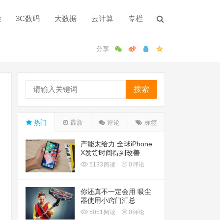
能
3C数码
大数据
云计算
专栏
搜索
热门
最新
评论
标签
产能太给力 全球iPhone
X发货时间得到改善
5133
阅读
0
评论
你还真不一定会用 吸尘
器使用小窍门汇总
5051
阅读
0
评论