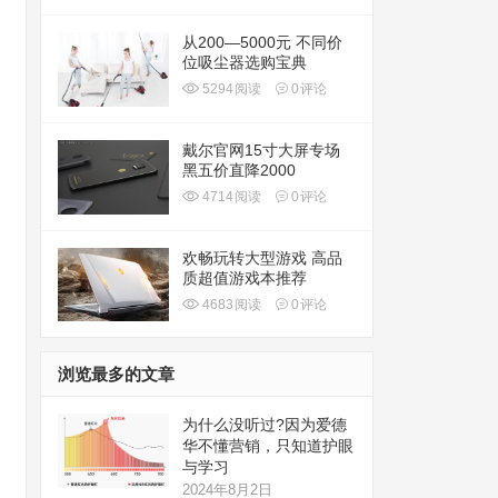
从200—5000元 不同价
位吸尘器选购宝典
5294
阅读
0
评论
戴尔官网15寸大屏专场
黑五价直降2000
4714
阅读
0
评论
欢畅玩转大型游戏 高品
质超值游戏本推荐
4683
阅读
0
评论
浏览最多的文章
为什么没听过?因为爱德
华不懂营销，只知道护眼
与学习
2024年8月2日