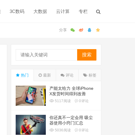
能
3C数码
大数据
云计算
专栏
搜索
热门
最新
评论
标签
产能太给力 全球iPhone
X发货时间得到改善
5117
阅读
0
评论
你还真不一定会用 吸尘
器使用小窍门汇总
5036
阅读
0
评论