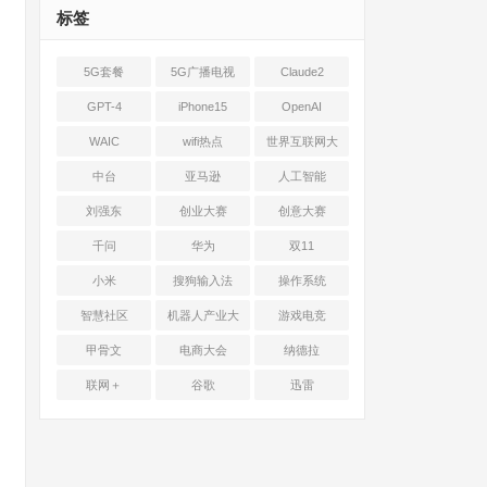
标签
5G套餐
5G广播电视
Claude2
GPT-4
iPhone15
OpenAI
WAIC
wifi热点
世界互联网大
会
中台
亚马逊
人工智能
刘强东
创业大赛
创意大赛
千问
华为
双11
小米
搜狗输入法
操作系统
智慧社区
机器人产业大
游戏电竞
会
甲骨文
电商大会
纳德拉
联网＋
谷歌
迅雷