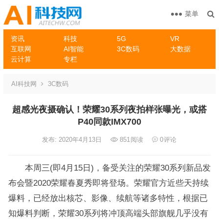
菜单
资讯
科技
5G
VR
互联网
AI智能
3C数码
大数据
云计算
专栏
AI科技网
3C数码
超感光夜摄确认！荣耀30系列夜拍样张曝光，或搭
P40同款IMX700
发布: 2020年4月13日
851
阅读
0
评论
本周三(即4月15日)，备受关注的荣耀30系列新品发
布会暨2020荣耀春夏秀即将登场。荣耀官方近些天持续
爆料，已经放出核芯、影像、续航等诸多特性，根据已
知爆料判断，荣耀30系列将冲顶高端头部旗舰几乎没有