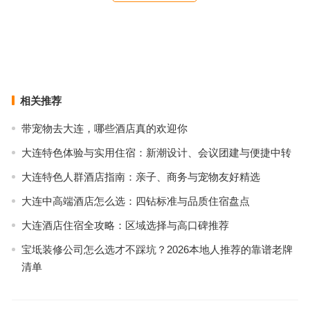
继带货小米10之后，罗永浩又要卖新旗舰：一加8 Pro
苹果可能还准备了一款大屏的“iPhone SE Plus”：售价4000元起
上一篇
下一篇
相关推荐
带宠物去大连，哪些酒店真的欢迎你
大连特色体验与实用住宿：新潮设计、会议团建与便捷中转
大连特色人群酒店指南：亲子、商务与宠物友好精选
大连中高端酒店怎么选：四钻标准与品质住宿盘点
大连酒店住宿全攻略：区域选择与高口碑推荐
宝坻装修公司怎么选才不踩坑？2026本地人推荐的靠谱老牌
清单