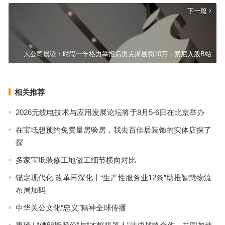
下一篇
大公司晨读：时隔一年格力举报后奥克斯被罚10万；索尼入股B站
相关推荐
2026无线电技术与应用发展论坛将于8月5-6日在北京举办
在宝坻想预约免费量房验房，我去百佳居装饰的实体店探了
探
多家宝坻装修工地做工细节横向对比
锚定现代化 改革再深化丨“生产性服务业12条”助推智慧物流
布局加码
中华关公文化″忠义”精神全球传播