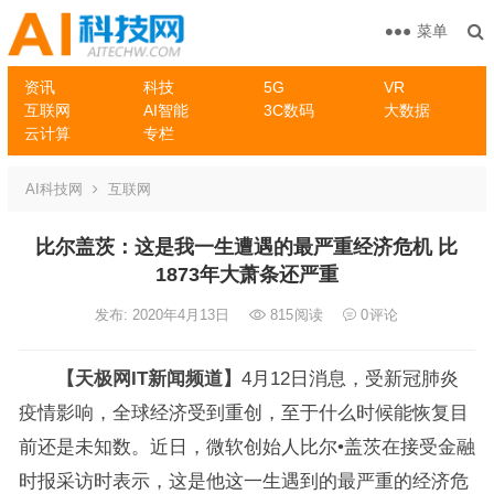
菜单
资讯
科技
5G
VR
互联网
AI智能
3C数码
大数据
云计算
专栏
AI科技网
互联网
比尔盖茨：这是我一生遭遇的最严重经济危机 比
1873年大萧条还严重
发布: 2020年4月13日
815
阅读
0
评论
【天极网IT新闻频道】
4月12日消息，受新冠肺炎
疫情影响，全球经济受到重创，至于什么时候能恢复目
前还是未知数。近日，微软创始人比尔•盖茨在接受金融
时报采访时表示，这是他这一生遇到的最严重的经济危