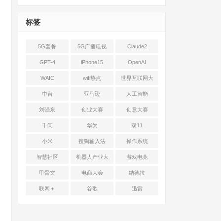
标签
5G套餐
5G广播电视
Claude2
GPT-4
iPhone15
OpenAI
WAIC
wifi热点
世界互联网大
会
中台
亚马逊
人工智能
刘强东
创业大赛
创意大赛
千问
华为
双11
小米
搜狗输入法
操作系统
智慧社区
机器人产业大
游戏电竞
会
甲骨文
电商大会
纳德拉
联网＋
谷歌
迅雷