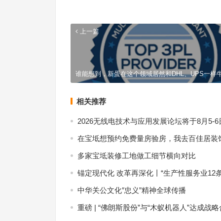
上一篇
谁能想到，新蛋在这个领域居然和DHL、UPS一样
相关推荐
2026无线电技术与应用发展论坛将于8月5-
在宝坻想预约免费量房验房，我去百佳居装
多家宝坻装修工地做工细节横向对比
锚定现代化 改革再深化丨“生产性服务业12
中华关公文化″忠义”精神全球传播
重磅 | “佛朗斯股份”与“木蚁机器人”达成