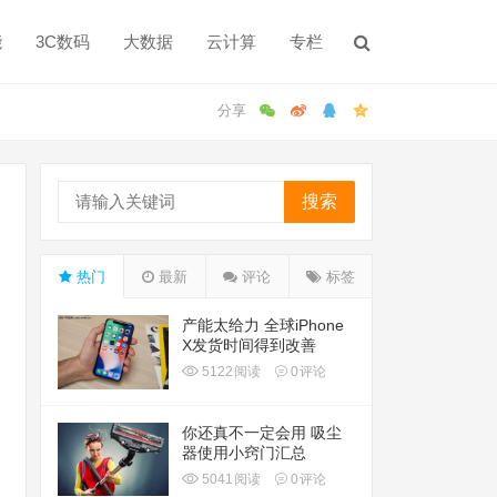
能
3C数码
大数据
云计算
专栏
搜索
热门
最新
评论
标签
产能太给力 全球iPhone
X发货时间得到改善
5122
阅读
0
评论
你还真不一定会用 吸尘
器使用小窍门汇总
5041
阅读
0
评论