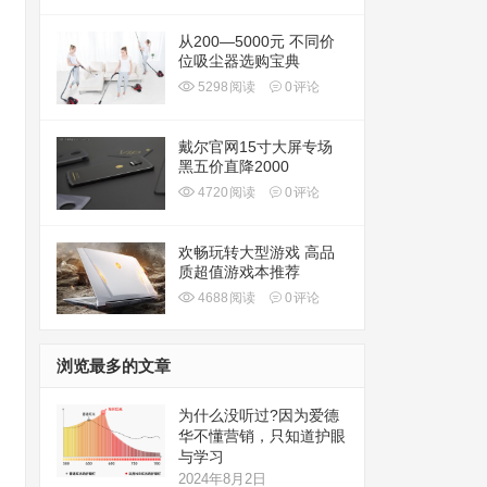
从200—5000元 不同价
位吸尘器选购宝典
5298
阅读
0
评论
戴尔官网15寸大屏专场
黑五价直降2000
4720
阅读
0
评论
欢畅玩转大型游戏 高品
质超值游戏本推荐
4688
阅读
0
评论
浏览最多的文章
为什么没听过?因为爱德
华不懂营销，只知道护眼
与学习
2024年8月2日