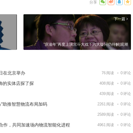
下一篇
牛
“庆渝年”再度上演宫斗大戏！六大疑问仍待解|观潮
6日在北京举办
76
阅读
0
评论
饰的实体店探了探
408
阅读
0
评论
439
阅读
0
评论
条”助推智慧物流布局加码
2261
阅读
0
评论
2589
阅读
0
评论
战略合作，共同加速场内物流智能化进程
4961
阅读
0
评论