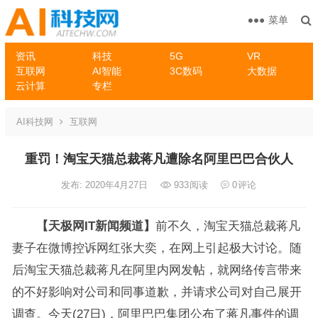
菜单
资讯
科技
5G
VR
互联网
AI智能
3C数码
大数据
云计算
专栏
AI科技网
互联网
重罚！淘宝天猫总裁蒋凡遭除名阿里巴巴合伙人
发布: 2020年4月27日
933
阅读
0
评论
【天极网IT新闻频道】
前不久，淘宝天猫总裁蒋凡
妻子在微博控诉网红张大奕，在网上引起极大讨论。随
后淘宝天猫总裁蒋凡在阿里内网发帖，就网络传言带来
的不好影响对公司和同事道歉，并请求公司对自己展开
调查。今天(27日)，阿里巴巴集团公布了蒋凡事件的调