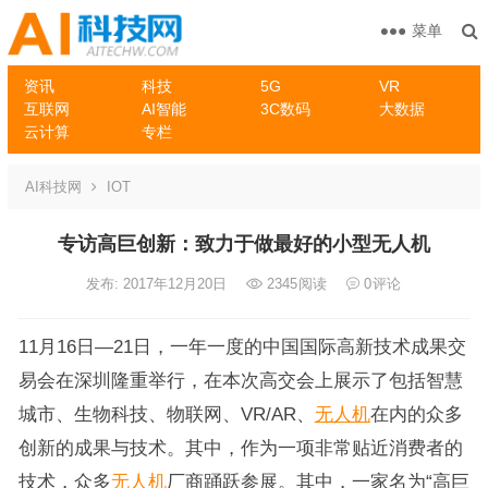
菜单
资讯
科技
5G
VR
互联网
AI智能
3C数码
大数据
云计算
专栏
AI科技网
IOT
专访高巨创新：致力于做最好的小型无人机
发布: 2017年12月20日
2345
阅读
0
评论
11月16日—21日，一年一度的中国国际高新技术成果交
易会在深圳隆重举行，在本次高交会上展示了包括智慧
城市、生物科技、物联网、VR/AR、
无人机
在内的众多
创新的成果与技术。其中，作为一项非常贴近消费者的
技术，众多
无人机
厂商踊跃参展。其中，一家名为“高巨