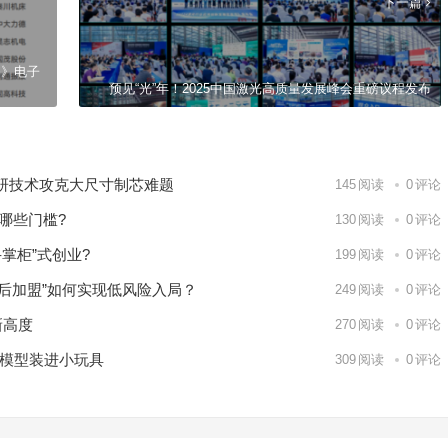
下一篇
书》电子
预见“光”年！2025中国激光高质量发展峰会重磅议程发布
研技术攻克大尺寸制芯难题
145
阅读
0
评论
哪些门槛?
130
阅读
0
评论
掌柜”式创业?
199
阅读
0
评论
试后加盟”如何实现低风险入局？
249
阅读
0
评论
新高度
270
阅读
0
评论
大模型装进小玩具
309
阅读
0
评论