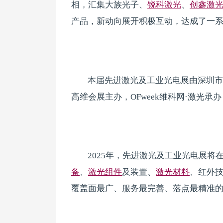
相，汇集大族光子、
锐科激光
、
创鑫激
产品，新动向展开积极互动，达成了一
本届先进激光及工业光电展由深圳市工
高维会展主办，OFweek维科网·激光承办
2025年，先进激光及工业光电展将
备
、
激光组件
及装置、
激光材料
、红外技
覆盖面最广、服务最完善、落点最精准