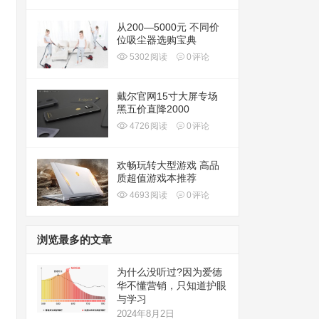
从200—5000元 不同价
位吸尘器选购宝典
5302
阅读
0
评论
戴尔官网15寸大屏专场
黑五价直降2000
4726
阅读
0
评论
欢畅玩转大型游戏 高品
质超值游戏本推荐
4693
阅读
0
评论
浏览最多的文章
为什么没听过?因为爱德
华不懂营销，只知道护眼
与学习
2024年8月2日