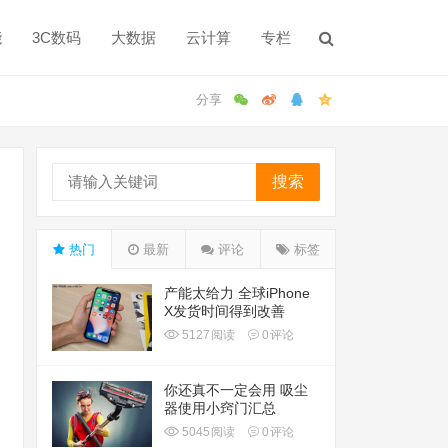
能
3C数码
大数据
云计算
专栏
搜索
热门
最新
评论
标签
产能太给力 全球iPhone
X发货时间得到改善
5127
阅读
0
评论
你还真不一定会用 吸尘
器使用小窍门汇总
5045
阅读
0
评论