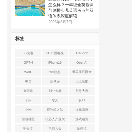
怎么样？一年级全英授课
与剑桥少儿英语考点的双
语体系深度解读
2026年8月7日
标签
5G套餐
5G广播电视
Claude2
GPT-4
iPhone15
OpenAI
WAIC
wifi热点
世界互联网大
会
中台
亚马逊
人工智能
刘强东
创业大赛
创意大赛
千问
华为
双11
小米
搜狗输入法
操作系统
智慧社区
机器人产业大
游戏电竞
会
甲骨文
电商大会
纳德拉