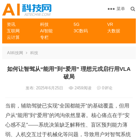
菜单
资讯
科技
5G
VR
互联网
AI智能
3C数码
大数据
云计算
专栏
AI科技网
科技
如何让智驾从“能用”到“爱用” 理想元戎启行用VLA
破局
发布: 2025年6月25日
2459
阅读
0
评论
当前，辅助驾驶已实现“全国都能开”的基础覆盖，但用
户从“能用”到“爱用”的鸿沟依然显著。核心痛点在于“安
心感不足”——系统决策缺乏解释性、盲区预判能力薄
弱、人机交互过于机械化等问题，导致用户对智驾系统