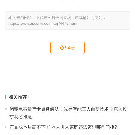
本文来自网络，不代表AI科技网立场，转载请注明出处：
https://www.aitechw.com/keji/4475.html
54
赞
英雄联盟S9总决赛战报：FPX3:0击败G2夺冠
外媒：iPhone 12将于9月发布
上一篇
下一篇
相关推荐
储能电芯量产卡点迎解法！先导智能三大自研技术攻克大尺
寸制芯难题
产品成本居高不下 机器人进入家庭还需迈过哪些门槛?