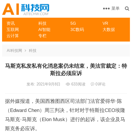
菜单
资讯
科技
5G
VR
互联网
AI智能
3C数码
大数据
云计算
专栏
AI科技网
科技
马斯克私发私有化消息案仍未结束，美法官裁定：特
斯拉必须应诉
发布: 2021年9月8日
633
阅读
0
评论
据外媒报道，美国西雅图西区司法部门法官爱得华·陈
（Edward Chen）周三判决，针对对于特斯拉CEO埃隆
马斯克·马斯克（Elon Musk）进行的起诉，该企业及马
斯克务必应诉。