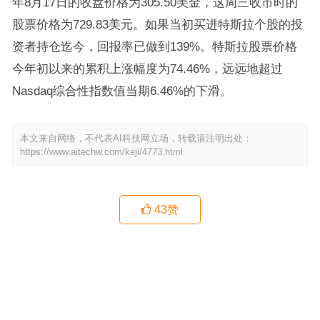
年8月17日的收盘价格为305.50美金，这周三收市时的
股票价格为729.83美元。如果当初买进特斯拉个股的投
资者持仓迄今，回报率已做到139%。特斯拉股票价格
今年初以来的累积上涨幅度为74.46%，远远地超过
Nasdaq综合性指数值当期6.46%的下滑。
本文来自网络，不代表AI科技网立场，转载请注明出处：
https://www.aitechw.com/keji/4773.html
43
赞
阿里携手人教社推出“数字课堂” ，即日起可在天猫精灵免费使用
自动驾驶汽车公司新石器发生工商变更 注册资本增加22%
上一篇
下一篇