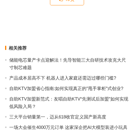
迅雷发布2020年财报：营收1.87亿美元，同比增3%
《农村电商人才报告》发布 2025年人才缺口将达350万
上一篇
下一篇
相关推荐
储能电芯量产卡点迎解法！先导智能三大自研技术攻克大尺
寸制芯难题
产品成本居高不下 机器人进入家庭还需迈过哪些门槛?
自助KTV加盟省心指南:如何实现真正的”甩手掌柜”式创业?
自助KTV加盟新范式：友唱自助KTV“先测试后加盟”如何实现
低风险入局？
三大平台销量第一，迈从618收官定义国产新高度
一场大会催生4000万元订单 这家深企把AI大模型装进小玩具