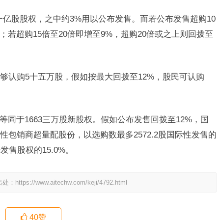
一亿股股权，之中约3%用以公布发售。而若公布发售超购10
；若超购15倍至20倍即增至9%，超购20倍或之上则回拨至
够认购5十五万股，假如按最大回拨至12%，股民可认购
等同于1663三万股新股权。假如公布发售回拨至12%，国
性包销商超量配股份，以选购数最多2572.2股国际性发售的
售股权的15.0%。
出处：
https://www.aitechw.com/keji/4792.html
40
赞