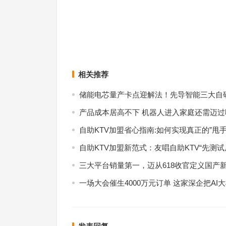
中国移动“5G消息”App上线仅一天便下架 官方回应
线
拼多多发布2019年年报：实现年营收30
上一篇
相关推荐
储能电芯量产卡点迎解法！先导智能三大自
产品成本居高不下 机器人进入家庭还需迈过
自助KTV加盟省心指南:如何实现真正的”甩手
自助KTV加盟新范式：友唱自助KTV“先测
三大平台销量第一，迈从618收官定义国产
一场大会催生4000万元订单 这家深企把AI