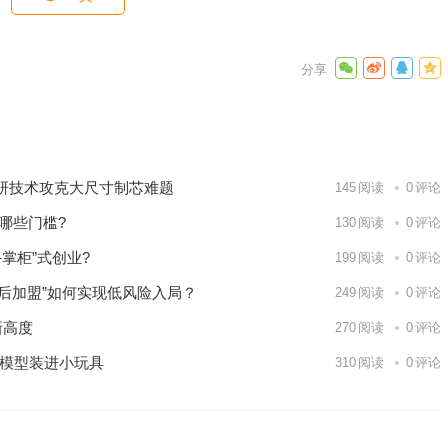
会重新上
1.4亿元
下一篇
研技术攻克大尺寸制芯难题
145
阅读
0
评论
哪些门槛?
130
阅读
0
评论
掌柜”式创业?
199
阅读
0
评论
试后加盟”如何实现低风险入局？
249
阅读
0
评论
新高度
270
阅读
0
评论
大模型装进小玩具
310
阅读
0
评论