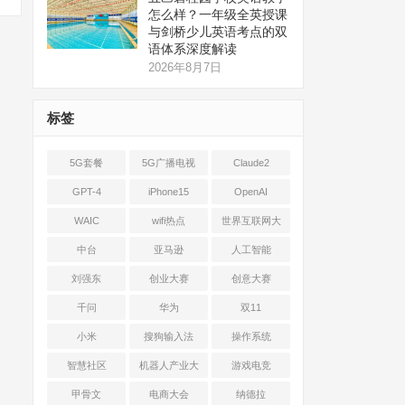
怎么样？一年级全英授课
与剑桥少儿英语考点的双
语体系深度解读
2026年8月7日
标签
5G套餐
5G广播电视
Claude2
GPT-4
iPhone15
OpenAI
WAIC
wifi热点
世界互联网大
会
中台
亚马逊
人工智能
刘强东
创业大赛
创意大赛
千问
华为
双11
小米
搜狗输入法
操作系统
智慧社区
机器人产业大
游戏电竞
会
甲骨文
电商大会
纳德拉