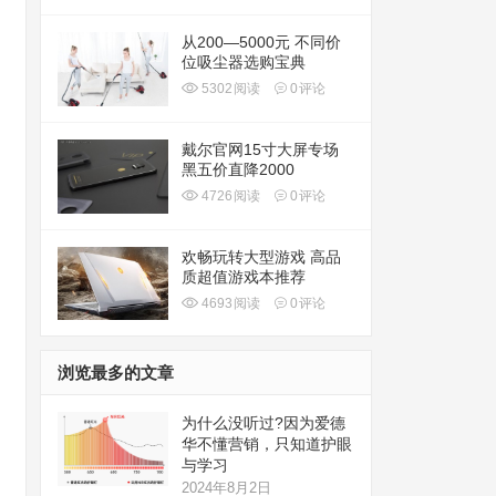
从200—5000元 不同价
位吸尘器选购宝典
5302
阅读
0
评论
戴尔官网15寸大屏专场
黑五价直降2000
4726
阅读
0
评论
欢畅玩转大型游戏 高品
质超值游戏本推荐
4693
阅读
0
评论
浏览最多的文章
为什么没听过?因为爱德
华不懂营销，只知道护眼
与学习
2024年8月2日