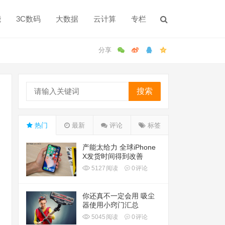
能
3C数码
大数据
云计算
专栏
搜索
热门
最新
评论
标签
产能太给力 全球iPhone
X发货时间得到改善
5127
阅读
0
评论
你还真不一定会用 吸尘
器使用小窍门汇总
5045
阅读
0
评论