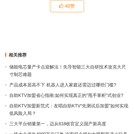
46
赞
外媒：台积电将于1月14日发布四季度财报
中芯国际发布第二季度财报：营收9.385亿美元，同比增长18.7%
上一篇
下一篇
相关推荐
储能电芯量产卡点迎解法！先导智能三大自研技术攻克大尺
寸制芯难题
产品成本居高不下 机器人进入家庭还需迈过哪些门槛?
自助KTV加盟省心指南:如何实现真正的”甩手掌柜”式创业?
自助KTV加盟新范式：友唱自助KTV“先测试后加盟”如何实现
低风险入局？
三大平台销量第一，迈从618收官定义国产新高度