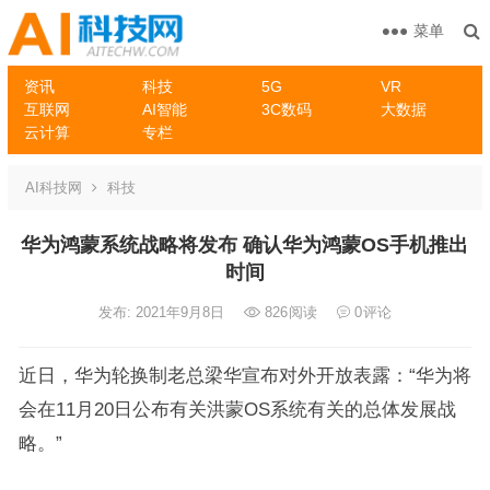
菜单
资讯
科技
5G
VR
互联网
AI智能
3C数码
大数据
云计算
专栏
AI科技网
科技
华为鸿蒙系统战略将发布 确认华为鸿蒙OS手机推出
时间
发布: 2021年9月8日
826
阅读
0
评论
近日，华为轮换制老总梁华宣布对外开放表露：“华为将
会在11月20日公布有关洪蒙OS系统有关的总体发展战
略。”