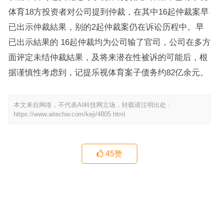
体育18方投资者对公司提到仲裁，在其中16起仲裁案早
已出示仲裁結果，别的2起仲裁案仍在诉讼历程中。早
已出示結果的 16起仲裁均为公司输了官司，公司在多方
面评定未结仲裁結果，及将来潜在性被诉的可能后，根
据谨慎性考虑到，记提乐视体育案子债务约82亿余元。
本文来自网络，不代表AI科技网立场，转载请注明出处：
https://www.aitechw.com/keji/4805.html
45
赞
谷歌将Chrome安全漏洞修复时间减半
柳传志将于18日正式卸任联想控股董事长
上一篇
下一篇