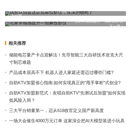
我承认我被这款知麻投影仪，深深的锁死了
上一篇
宅家幸福感提升—知麻投影仪
下一篇
相关推荐
储能电芯量产卡点迎解法！先导智能三大自研技术攻克大尺
寸制芯难题
产品成本居高不下 机器人进入家庭还需迈过哪些门槛?
自助KTV加盟省心指南:如何实现真正的”甩手掌柜”式创业?
自助KTV加盟新范式：友唱自助KTV“先测试后加盟”如何实现
低风险入局？
三大平台销量第一，迈从618收官定义国产新高度
一场大会催生4000万元订单 这家深企把AI大模型装进小玩具