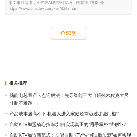
本文来自网络，不代表AI科技网立场，转载请注明出处：
https://www.aitechw.com/keji/8342.html
53
赞
轻薄时尚的平板电脑有哪些特点？
如何提升蓝牙耳机的音质和音效？
上一篇
下一篇
相关推荐
储能电芯量产卡点迎解法！先导智能三大自研技术攻克大尺
寸制芯难题
产品成本居高不下 机器人进入家庭还需迈过哪些门槛?
自助KTV加盟省心指南:如何实现真正的”甩手掌柜”式创业?
自助KTV加盟新范式：友唱自助KTV“先测试后加盟”如何实现