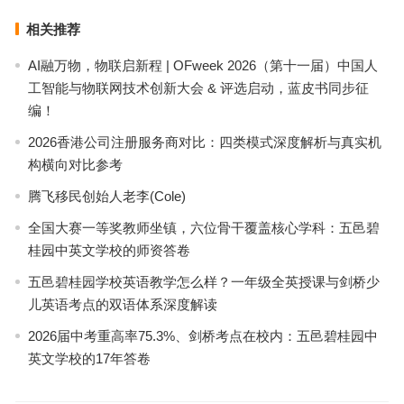
相关推荐
AI融万物，物联启新程 | OFweek 2026（第十一届）中国人
工智能与物联网技术创新大会 & 评选启动，蓝皮书同步征
编！
2026香港公司注册服务商对比：四类模式深度解析与真实机
构横向对比参考
腾飞移民创始人老李(Cole)
全国大赛一等奖教师坐镇，六位骨干覆盖核心学科：五邑碧
桂园中英文学校的师资答卷
五邑碧桂园学校英语教学怎么样？一年级全英授课与剑桥少
儿英语考点的双语体系深度解读
2026届中考重高率75.3%、剑桥考点在校内：五邑碧桂园中
英文学校的17年答卷