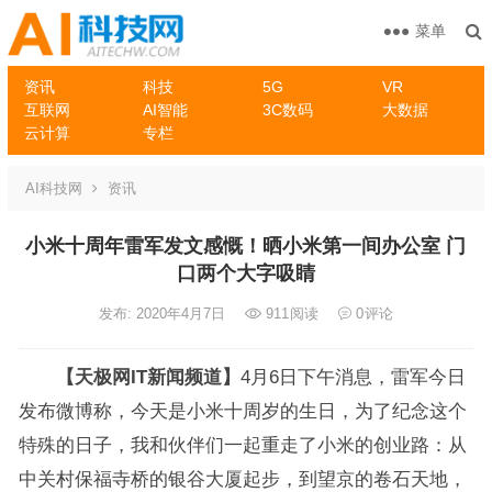
菜单
资讯
科技
5G
VR
互联网
AI智能
3C数码
大数据
云计算
专栏
AI科技网
资讯
小米十周年雷军发文感慨！晒小米第一间办公室 门
口两个大字吸睛
发布: 2020年4月7日
911
阅读
0
评论
【天极网IT新闻频道】
4月6日下午消息，雷军今日
发布微博称，今天是小米十周岁的生日，为了纪念这个
特殊的日子，我和伙伴们一起重走了小米的创业路：从
中关村保福寺桥的银谷大厦起步，到望京的卷石天地，