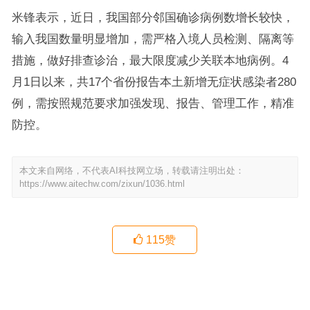
米锋表示，近日，我国部分邻国确诊病例数增长较快，
输入我国数量明显增加，需严格入境人员检测、隔离等
措施，做好排查诊治，最大限度减少关联本地病例。4
月1日以来，共17个省份报告本土新增无症状感染者280
例，需按照规范要求加强发现、报告、管理工作，精准
防控。
本文来自网络，不代表AI科技网立场，转载请注明出处：
https://www.aitechw.com/zixun/1036.html
115
赞
网红奶茶“茶颜悦色”卷入商标之争：被“茶颜观色”起诉商标侵权 一审
判决称起诉方主观恶意明显
各地高校陆续复课复学 错峰分批开学保障师生健康
上一篇