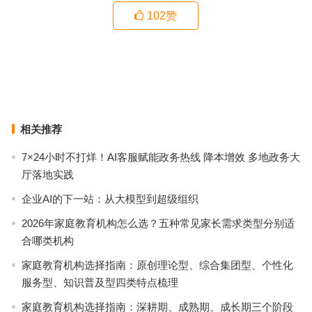
102
赞
国科光芯：致力于可量产、低成本、 全固态车载相控阵激光雷达芯片
抖音直播助力三一集团春招，树传统行业线上招聘标杆
上一篇
下一篇
相关推荐
7×24小时不打烊！AI客服赋能政务热线 降本增效 多地政务大
厅落地实践
企业AI的下一站：从大模型到超级组织
2026年家庭教育机构怎么选？五种常见家长需求类型分别适
合哪类机构
家庭教育机构选择指南：原创理论型、综合集团型、个性化
服务型、知识普及型四类特点梳理
家庭教育机构选择指南：深耕期、成熟期、成长期三个阶段