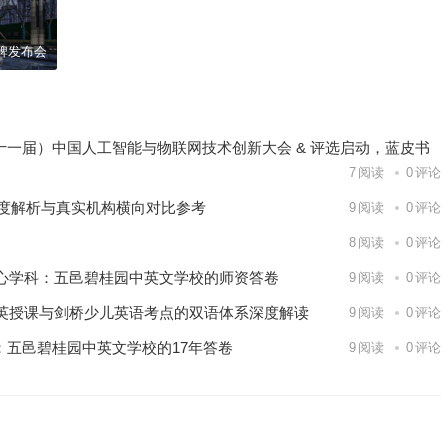
牌发布会
26（第十一届）中国人工智能与物联网技术创新大会 & 评选启动，蓝皮书
7
阅读
0
评论
深度解析与真实机构横向对比参考
9
阅读
0
评论
8
阅读
0
评论
心学科：五邑碧桂园中英文学校的师资答卷
9
阅读
0
评论
英授课与剑桥少儿英语考点的双语体系深度解读
9
阅读
0
评论
内：五邑碧桂园中英文学校的17年答卷
9
阅读
0
评论