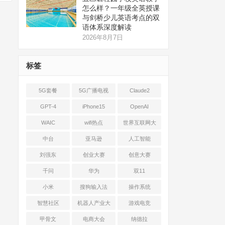
怎么样？一年级全英授课
与剑桥少儿英语考点的双
语体系深度解读
2026年8月7日
标签
5G套餐
5G广播电视
Claude2
GPT-4
iPhone15
OpenAI
WAIC
wifi热点
世界互联网大
会
中台
亚马逊
人工智能
刘强东
创业大赛
创意大赛
千问
华为
双11
小米
搜狗输入法
操作系统
智慧社区
机器人产业大
游戏电竞
会
甲骨文
电商大会
纳德拉