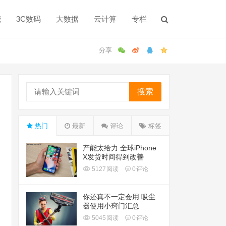
能
3C数码
大数据
云计算
专栏
搜索
热门
最新
评论
标签
产能太给力 全球iPhone
X发货时间得到改善
5127
阅读
0
评论
你还真不一定会用 吸尘
器使用小窍门汇总
5045
阅读
0
评论