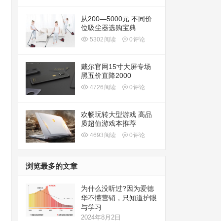
从200—5000元 不同价
位吸尘器选购宝典
5302
阅读
0
评论
戴尔官网15寸大屏专场
黑五价直降2000
4726
阅读
0
评论
欢畅玩转大型游戏 高品
质超值游戏本推荐
4693
阅读
0
评论
浏览最多的文章
为什么没听过?因为爱德
华不懂营销，只知道护眼
与学习
2024年8月2日