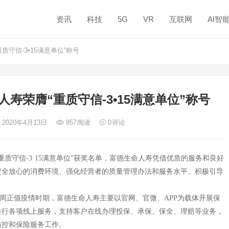
资讯
科技
5G
VR
互联网
AI智
守信-3•15满意单位”称号
寿荣膺“重质守信-3•15满意单位”称号
 2020年4月13日
857
阅读
0
评论
重质守信-3·15满意单位”获奖名单，富德生命人寿凭借优质的服务和良好
安全放心的消费环境、强化经营者的质量管理办法和服务水平、积极引导
宣传周正值疫情时期，富德生命人寿主要以官网、官微、APP为载体开展保
推行各项线上服务，支持客户在线办理投保、承保、保全、理赔等业务，
防控和保险服务工作。