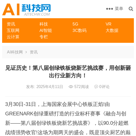
菜单
资讯
科技
5G
VR
互联网
AI智能
3C数码
大数据
云计算
专栏
AI科技网
资讯
见证历史！第八届创绿铁板烧新艺挑战赛，用创新砸
出行业新方向！
发布: 2025年4月11日
572
阅读
0
评论
3月30日-31日，上海国家会展中心铁板正焰!由
GREENARK创绿重磅打造的行业标杆赛事《融合与创
新——第八届创绿铁板烧新艺挑战赛》，以90.0分超燃
战绩强势收官!这场为期两天的盛会，既是顶尖厨艺的巅