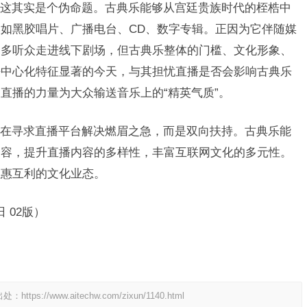
其实是个伪命题。古典乐能够从宫廷贵族时代的桎梏中
如黑胶唱片、广播电台、CD、数字专辑。正因为它伴随媒
更多听众走进线下剧场，但古典乐整体的门槛、文化形象、
去中心化特征显著的今天，与其担忧直播是否会影响古典乐
直播的力量为大众输送音乐上的“精英气质”。
寻求直播平台解决燃眉之急，而是双向扶持。古典乐能
内容，提升直播内容的多样性，丰富互联网文化的多元性。
互惠互利的文化业态。
 02版）
出处：
https://www.aitechw.com/zixun/1140.html