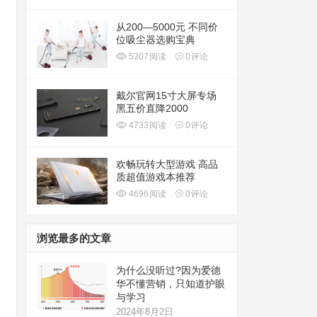
从200—5000元 不同价
位吸尘器选购宝典
5307
阅读
0
评论
戴尔官网15寸大屏专场
黑五价直降2000
4733
阅读
0
评论
欢畅玩转大型游戏 高品
质超值游戏本推荐
4696
阅读
0
评论
浏览最多的文章
为什么没听过?因为爱德
华不懂营销，只知道护眼
与学习
2024年8月2日