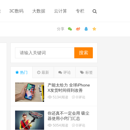
能
3C数码
大数据
云计算
专栏
搜索
热门
最新
评论
标签
产能太给力 全球iPhone
X发货时间得到改善
5134
阅读
0
评论
你还真不一定会用 吸尘
器使用小窍门汇总
5054
阅读
0
评论