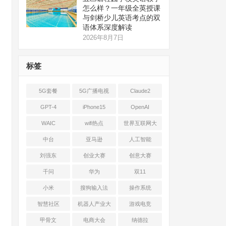
怎么样？一年级全英授课
与剑桥少儿英语考点的双
语体系深度解读
2026年8月7日
标签
5G套餐
5G广播电视
Claude2
GPT-4
iPhone15
OpenAI
WAIC
wifi热点
世界互联网大
会
中台
亚马逊
人工智能
刘强东
创业大赛
创意大赛
千问
华为
双11
小米
搜狗输入法
操作系统
智慧社区
机器人产业大
游戏电竞
会
甲骨文
电商大会
纳德拉