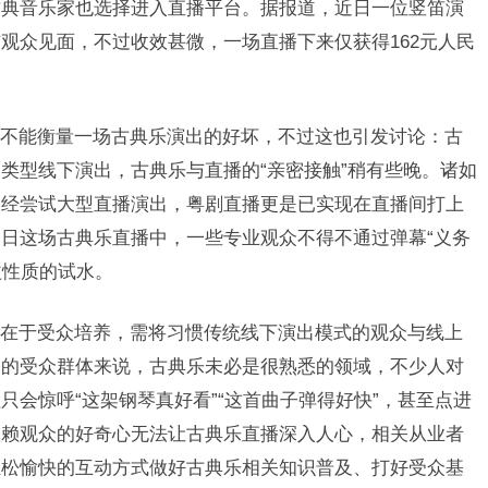
古典音乐家也选择进入直播平台。据报道，近日一位竖笛演
观众见面，不过收效甚微，一场直播下来仅获得162元人民
能衡量一场古典乐演出的好坏，不过这也引发讨论：古
类型线下演出，古典乐与直播的“亲密接触”稍有些晚。诸如
已经尝试大型直播演出，粤剧直播更是已实现在直播间打上
日这场古典乐直播中，一些专业观众不得不通过弹幕“义务
益性质的试水。
于受众培养，需将习惯传统线下演出模式的观众与线上
播的受众群体来说，古典乐未必是很熟悉的领域，不少人对
会惊呼“这架钢琴真好看”“这首曲子弹得好快”，甚至点进
依赖观众的好奇心无法让古典乐直播深入人心，相关从业者
轻松愉快的互动方式做好古典乐相关知识普及、打好受众基