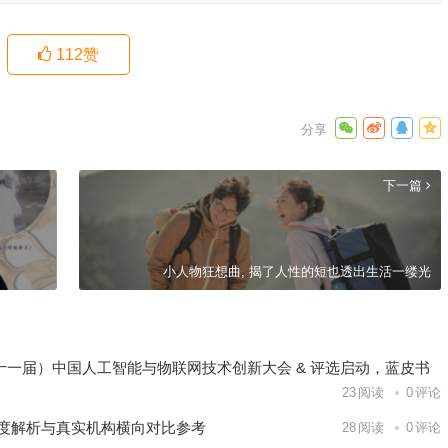
112
赞
下一篇
小人物狂想曲, 揭了人性的短也透出生活一缕光
26（第十一届）中国人工智能与物联网技术创新大会 & 评选启动，蓝皮书
23
阅读
0
评论
深度解析与真实机构横向对比参考
28
阅读
0
评论