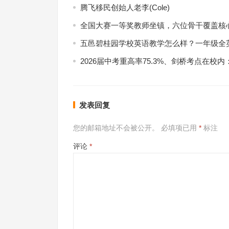
腾飞移民创始人老李(Cole)
全国大赛一等奖教师坐镇，六位骨干覆盖核
五邑碧桂园学校英语教学怎么样？一年级全
2026届中考重高率75.3%、剑桥考点在校
发表回复
您的邮箱地址不会被公开。
必填项已用
*
标注
评论
*