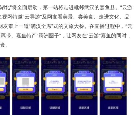
湖北”将全面启动，第一站将走进毗邻武汉的嘉鱼县。“云游
央视网特邀“云导游”及网友看美景、尝美食、走进文化、品
网友奉上一道“满汉全席”式的文旅大餐。在直播过程中，“云
款藕带、嘉鱼特产“簰洲圆子”，让网友在“云游”嘉鱼的同时，
美食。