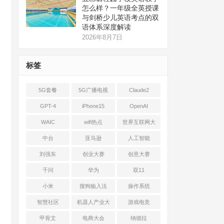
怎么样？一年级全英授课
与剑桥少儿英语考点的双
语体系深度解读
2026年8月7日
标签
5G套餐
5G广播电视
Claude2
GPT-4
iPhone15
OpenAI
WAIC
wifi热点
世界互联网大
会
中台
亚马逊
人工智能
刘强东
创业大赛
创意大赛
千问
华为
双11
小米
搜狗输入法
操作系统
智慧社区
机器人产业大
游戏电竞
会
甲骨文
电商大会
纳德拉