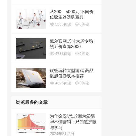
从200—5000元 不同价
位吸尘器选购宝典
5306
阅读
0
评论
戴尔官网15寸大屏专场
黑五价直降2000
4733
阅读
0
评论
欢畅玩转大型游戏 高品
质超值游戏本推荐
4696
阅读
0
评论
浏览最多的文章
为什么没听过?因为爱德
华不懂营销，只知道护眼
与学习
2024年8月2日