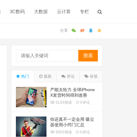
能
3C数码
大数据
云计算
专栏
搜索
热门
最新
评论
标签
产能太给力 全球iPhone
X发货时间得到改善
5133
阅读
0
评论
你还真不一定会用 吸尘
器使用小窍门汇总
5053
阅读
0
评论