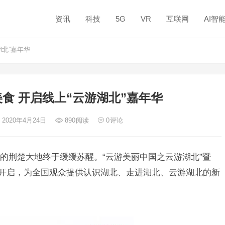
资讯
科技
5G
VR
互联网
AI智
北”嘉年华
食 开启线上“云游湖北”嘉年华
 2020年4月24日
890
阅读
0
评论
荆楚大地终于缓缓苏醒。“云游美丽中国之云游湖北”暨
动开启，为全国观众提供认识湖北、走进湖北、云游湖北的新