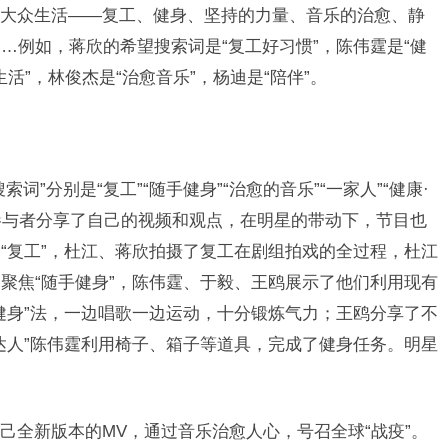
众生活——复工、健身、坚持的力量、音乐的治愈、静
…例如，蒋欣的希望搜索词是“复工好习惯”，陈伟霆是“健
生活”，林俊杰是“治愈音乐”，杨迪是“陪伴”。
分别是“复工”“随手健身”“治愈的音乐”“一家人”“健康·
目参与者分享了自己的视频和观点，在明星的带动下，节目也
“复工”，杜江、蒋欣拍摄了复工在剧组拍戏的全过程，杜江
聚焦“随手健身”，陈伟霆、于毅、王鸥展示了他们利用现有
健身”法，一边唱歌一边运动，十分锻炼气力；王鸥分享了不
达人”陈伟霆利用椅子、箱子等道具，完成了健身任务。明星
全新版本的MV，通过音乐治愈人心，号召全球“战疫”。