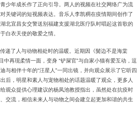
给青少年成长作了正向引导。两人的视频在社交网络广为流
友对关键词的短视频表达。音乐人李凯稠在疫情期间创作了
了湖北宜昌女交警送别福建支援湖北医疗队时唱起这首歌的
对于白衣天使的敬爱之情。
递了人与动物相处时的温暖。近期因《鬓边不是海棠
目中再现柔情一面，变身 “铲屎官”与自家小猫有爱互动，逗
迪与相伴十年的“汪星人”一同出镜，并向观众展示了它听四
播出后，明星和素人与宠物相处的话题温暖了观众，更多人
会给观众提供心理建议的杨凤池教授指出，虽然处在抗疫时
触、交流，相信未来人与动物之间会建立起更加和谐的共生