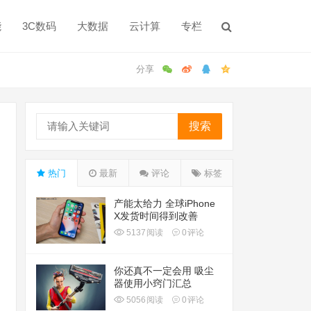
能
3C数码
大数据
云计算
专栏
搜索
热门
最新
评论
标签
产能太给力 全球iPhone
X发货时间得到改善
5137
阅读
0
评论
你还真不一定会用 吸尘
器使用小窍门汇总
5056
阅读
0
评论