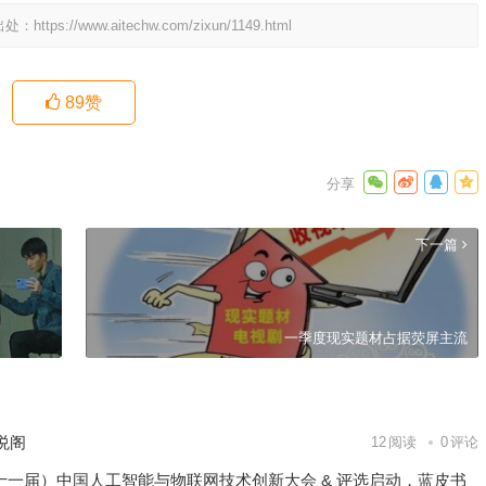
出处：
https://www.aitechw.com/zixun/1149.html
89
赞
下一篇
一季度现实题材占据荧屏主流
悦阁
12
阅读
0
评论
26（第十一届）中国人工智能与物联网技术创新大会 & 评选启动，蓝皮书