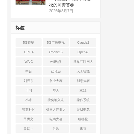
校的师资答卷
2026年8月7日
标签
5G套餐
5G广播电视
Claude2
GPT-4
iPhone15
OpenAI
WAIC
wifi热点
世界互联网大
会
中台
亚马逊
人工智能
刘强东
创业大赛
创意大赛
千问
华为
双11
小米
搜狗输入法
操作系统
智慧社区
机器人产业大
游戏电竞
会
甲骨文
电商大会
纳德拉
联网＋
谷歌
迅雷