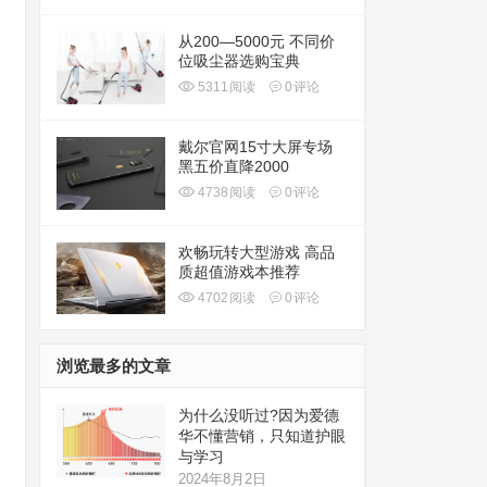
从200—5000元 不同价
位吸尘器选购宝典
5311
阅读
0
评论
戴尔官网15寸大屏专场
黑五价直降2000
4738
阅读
0
评论
欢畅玩转大型游戏 高品
质超值游戏本推荐
4702
阅读
0
评论
浏览最多的文章
为什么没听过?因为爱德
华不懂营销，只知道护眼
与学习
2024年8月2日