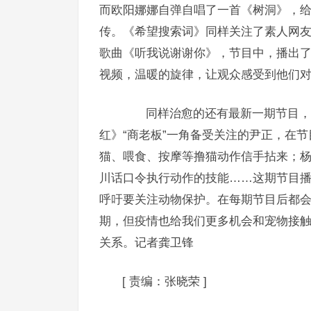
而欧阳娜娜自弹自唱了一首《树洞》，
传。《希望搜索词》同样关注了素人网
歌曲《听我说谢谢你》，节目中，播出
视频，温暖的旋律，让观众感受到他们
同样治愈的还有最新一期节目，传
红》“商老板”一角备受关注的尹正，在节
猫、喂食、按摩等撸猫动作信手拈来；杨
川话口令执行动作的技能……这期节目
呼吁要关注动物保护。在每期节目后都
期，但疫情也给我们更多机会和宠物接
关系。记者龚卫锋
[
责编：张晓荣
]