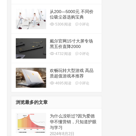
从200—5000元 不同价
位吸尘器选购宝典
5306
阅读
0
评论
戴尔官网15寸大屏专场
黑五价直降2000
4732
阅读
0
评论
欢畅玩转大型游戏 高品
质超值游戏本推荐
4695
阅读
0
评论
浏览最多的文章
为什么没听过?因为爱德
华不懂营销，只知道护眼
与学习
2024年8月2日