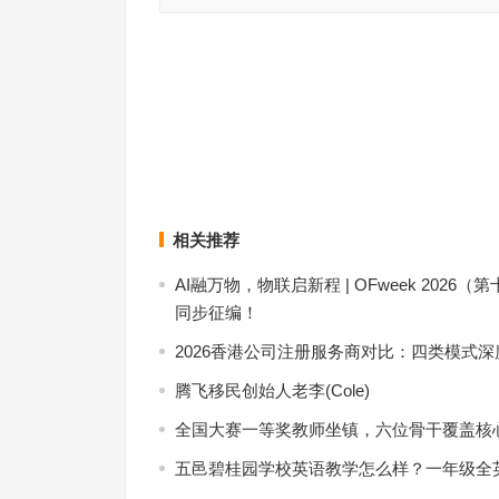
第26届北京电视节目交易会将在线上举办
中国青年编剧生态调查
上一篇
相关推荐
AI融万物，物联启新程 | OFweek 20
同步征编！
2026香港公司注册服务商对比：四类模式
腾飞移民创始人老李(Cole)
全国大赛一等奖教师坐镇，六位骨干覆盖核
五邑碧桂园学校英语教学怎么样？一年级全