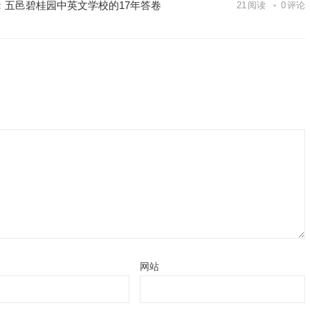
内：五邑碧桂园中英文学校的17年答卷
21
阅读
0
评论
网站