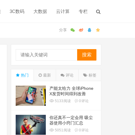
能
3C数码
大数据
云计算
专栏
搜索
热门
最新
评论
标签
产能太给力 全球iPhone
X发货时间得到改善
5133
阅读
0
评论
你还真不一定会用 吸尘
器使用小窍门汇总
5051
阅读
0
评论