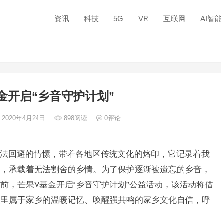
资讯
科技
5G
VR
互联网
AI智
金开启“乡音守护计划”
 2020年4月24日
898
阅读
0
评论
回避的情愫，带着各地区传统文化的烙印，它记录着我
带，承载着无法割舍的乡情。为了保护逐渐被遗忘的乡音，
前，芒果V基金开启“乡音守护计划”公益活动，该活动将借
心里属于家乡的温暖记忆、唤醒强共鸣的家乡文化自信，呼