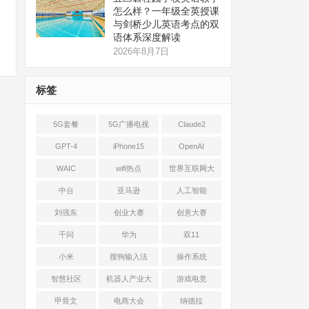
怎么样？一年级全英授课
与剑桥少儿英语考点的双
语体系深度解读
2026年8月7日
标签
5G套餐
5G广播电视
Claude2
GPT-4
iPhone15
OpenAI
WAIC
wifi热点
世界互联网大
会
中台
亚马逊
人工智能
刘强东
创业大赛
创意大赛
千问
华为
双11
小米
搜狗输入法
操作系统
智慧社区
机器人产业大
游戏电竞
会
甲骨文
电商大会
纳德拉