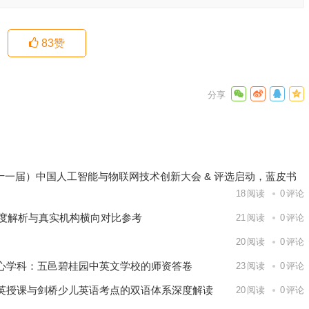
83
赞
报告发布
下一篇
26（第十一届）中国人工智能与物联网技术创新大会 & 评选启动，蓝皮书
18
阅读
0
评论
深度解析与真实机构横向对比参考
21
阅读
0
评论
20
阅读
0
评论
心学科：五邑碧桂园中英文学校的师资答卷
23
阅读
0
评论
英授课与剑桥少儿英语考点的双语体系深度解读
20
阅读
0
评论