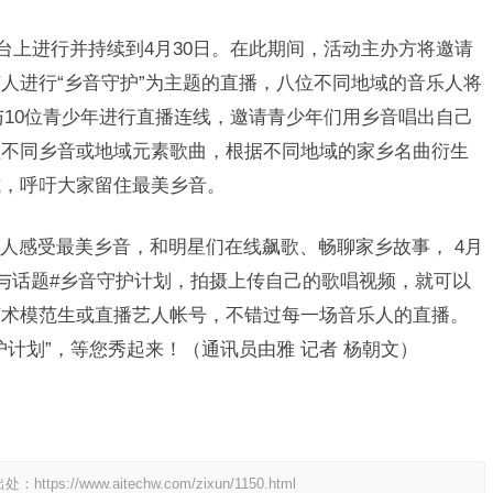
上进行并持续到4月30日。在此期间，活动主办方将邀请
人进行“乡音守护”为主题的直播，八位不同地域的音乐人将
人与10位青少年进行直播连线，邀请青少年们用乡音唱出自己
盖不同乡音或地域元素歌曲，根据不同地域的家乡名曲衍生
式，呼吁大家留住最美乡音。
感受最美乡音，和明星们在线飙歌、畅聊家乡故事， 4月
P参与话题#乡音守护计划，拍摄上传自己的歌唱视频，就可以
艺术模范生或直播艺人帐号，不错过每一场音乐人的直播。
计划”，等您秀起来！（通讯员由雅 记者 杨朝文）
出处：
https://www.aitechw.com/zixun/1150.html